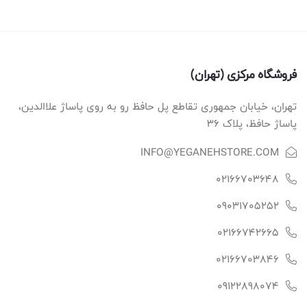
فروشگاه مرکزی (تهران)
تهران، خیابان جمهوری تقاطع پل حافظ رو به روی پاساژ علاالدین،
پاساژ حافظ، پلاک ۳۶
INFO@YEGANEHSTORE.COM
02166703648
09031705252
02166742665
02166703846
09122898074