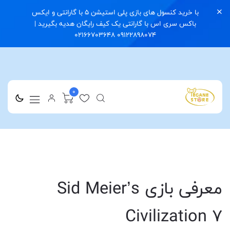
با خرید کنسول های بازی پلی استیشن 5 با گارانتی و ایکس
باکس سری اس با گارانتی یک کیف رایگان هدیه بگیرید |
09122898074 02166703648
0
معرفی بازی Sid Meier’s
Civilization 7