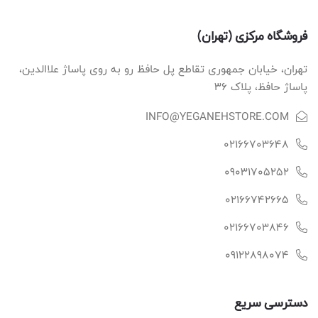
فروشگاه مرکزی (تهران)
تهران، خیابان جمهوری تقاطع پل حافظ رو به روی پاساژ علاالدین،
پاساژ حافظ، پلاک ۳۶
INFO@YEGANEHSTORE.COM
02166703648
09031705252
02166742665
02166703846
09122898074
دسترسی سریع