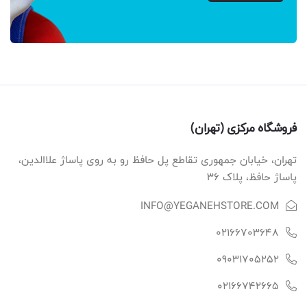
فروشگاه مرکزی (تهران)
تهران، خیابان جمهوری تقاطع پل حافظ رو به روی پاساژ علاالدین،
پاساژ حافظ، پلاک ۳۶
INFO@YEGANEHSTORE.COM
02166703648
09031705252
02166742665