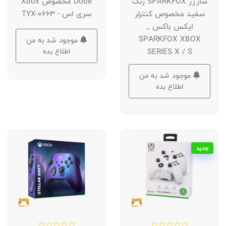
شارژر SPARKFOX رنگ
Dobe مخصوص Xbox
سفید مخصوص کنترلر
سری اس - TYX-0663
ایکس باکس _
SPARKFOX XBOX
موجود شد به من
اطلاع بده
SERIES X / S
موجود شد به من
اطلاع بده
جدید