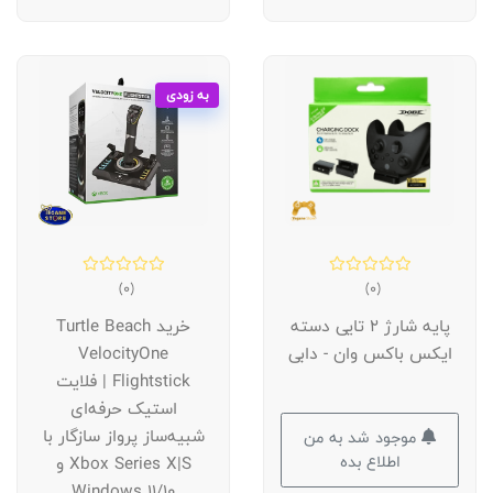
به زودی
(0)
(0)
پایه شارژ 2 تایی دسته
خرید Turtle Beach
ایکس باکس وان - دابی
VelocityOne
Flightstick | فلایت
استیک حرفه‌ای
شبیه‌ساز پرواز سازگار با
موجود شد به من
اطلاع بده
Xbox Series X|S و
Windows 11/10