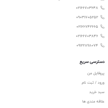
02166703648
09031705252
02166742665
02166703846
09122898074
دسترسی سریع
پروفایل من
ورود / ثبت نام
سبد خرید
علاقه مندی ها