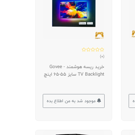
(0)
خرید ریسه هوشمند Govee -
TV Backlight سایز 55-65 اینچ
ه
موجود شد به من اطلاع بده