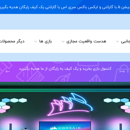
09122898 02166703648
جانبی
هدست واقعیت مجازی
بازی ها
دیگر محصولات
کنسول بازی بخرید و یک کیف به رایگان از ما هدیه بگیرید