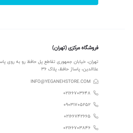
فروشگاه مرکزی (تهران)
تهران، خیابان جمهوری تقاطع پل حافظ رو به روی پاس
علاالدین، پاساژ حافظ، پلاک ۳۶
INFO@YEGANEHSTORE.COM
02166703648
09031705252
02166742665
02166703846