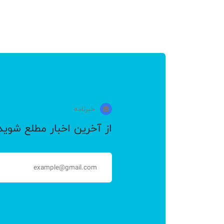
دوربین‌های امنیتی Govee 
اجازه می‌دهد تا از هر نقطه‌ای خانه خود را نظا
ترمومترهای هوشمند
ترمومترهای دا
ترمومترها با طراحی شیک و کاربری آسان، یکی ا
ابزارهای اتوماسیون خانگی
خبرنامه
محصولات اتوما
از آخرین اخبار مطلع شوید
این ابزارها، شما می‌توانید تمامی تجهیزات خانه 
نتیجه‌گیری
محصولات Govee با تمرکز بر نوآور
روزمره را افزایش می‌دهند، بلکه با طراحی زیبا
آیا مایلید که اطلاعات بیشتری درباره یک محصول خاص یا د