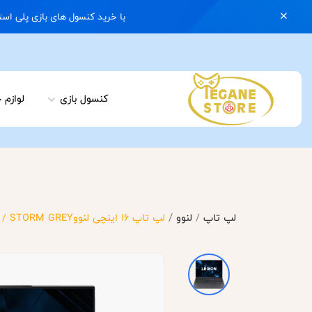
با خرید کنسول های بازی پلی استیشن 5 با گارانتی و ایکس باکس سری اس با گارانتی یک کیف رایگان هدیه بگیرید | 074
کنسول بازی
لوازم 
/
لپ تاپ
/
لنوو
لپ تاپ 16 اینچی لنووLegion5 pro : i9 / 16G DDR5 / 512ssd / 6(RTX3060) / STORM GREY