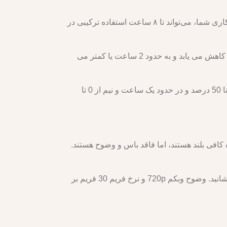
Lenovo Legion 5 Pro دارای باتری 80Whr است که برای لپ تاپ های گیمینگ مناسب است. بسته به تنظیمات و حجم کاری شما، می‌تواند تا ۸ ساعت استفاده ترکیبی در
با این حال، اگر در حال بازی یا اجرای کارهای فشرده در حالت گسسته و عملکرد هستید، عمر باتری به طور قابل توجهی کاهش می یابد و به حدود 2 ساعت یا کمتر می
این لپ تاپ دارای یک شارژر 300 واتی است که بسیار سنگین و حجیم است. می تواند لپ تاپ را در حدود 30 دقیقه از 0 تا 50 درصد و در حدود یک ساعت و نیم از 0 تا
 برای گوش دادن معمولی به اندازه کافی بلند هستند، اما فاقد باس و وضوح هستند.
این لپ‌تاپ دارای یک وب‌کم در قاب بالایی است، با یک شاتر حفظ حریم خصوصی که می‌توانید آن را بچرخانید تا آن را بپوشانید. وضوح وبکم 720p و نرخ فریم 30 فریم بر