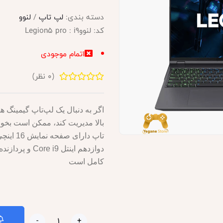
دسته بندی:
لپ تاپ
/
لنوو
کد:
لنووLegion5 pro : i9
اتمام موجودی
(
0
نظر)
کامل است
-
+