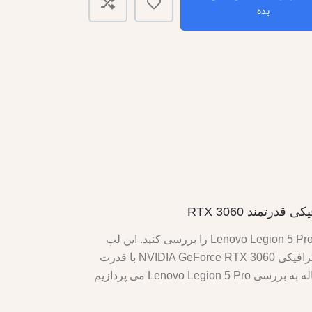
بده
اگر به دنبال یک لپ‌تاپ گیمینگ هستید که بتواند آخرین عناوین AAA را در تنظیمات بالا مدیریت کند، ممکن است بخواهید Lenovo Legion 5 Pro را بررسی کنید. این لپ
تاپ دارای صفحه نمایش 16 اینچی QHD+ با نرخ تازه سازی 165 هرتز، پردازنده نسل دوازدهم اینتل Core i9 و پردازنده گرافیکی NVIDIA GeForce RTX 3060 با قدرت
Leno می پردازیم