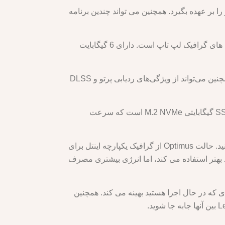
را بر عهده بگیرد. همچنین می تواند چندین برنامه
این لپ تاپ همچنین دارای پردازنده گرافیکی NVIDIA GeForce RTX 3060 با قدرت کامل است که یکی از بهترین کارت های گرافیک لپ تاپ است. دارای 6 گیگابایت
شما می توانید اکثر بازی ها را با تنظیمات بالا یا فوق العاده با وضوح QHD+، با نرخ فریم صاف و بدون تاخیر اجرا کنید. همچنین می‌تواند از ویژگی‌های ردیابی پرتو و DLSS
این لپ تاپ دارای 16 گیگابایت حافظه DDR5-4800 است که سریعتر و کارآمدتر از DDR4 است. همچنین دارای SSD 512 گیگابایتی M.2 NVMe است که سرعت
این لپ تاپ دارای یک سوئیچ MUX است که به شما امکان می دهد بین حالت Optimus یا حالت گسسته یکی را انتخاب کنید. حالت Optimus از گرافیک یکپارچه اینتل برای
 باتری استفاده می‌کند. حالت گسسته از گرافیک اختصاصی NVIDIA برای عملکرد بهتر استفاده می کند، اما انرژی بیشتری مصرف
 که عملکرد CPU و GPU را بر اساس بازی یا برنامه ای که در حال اجرا هستید بهینه می کند. همچنین