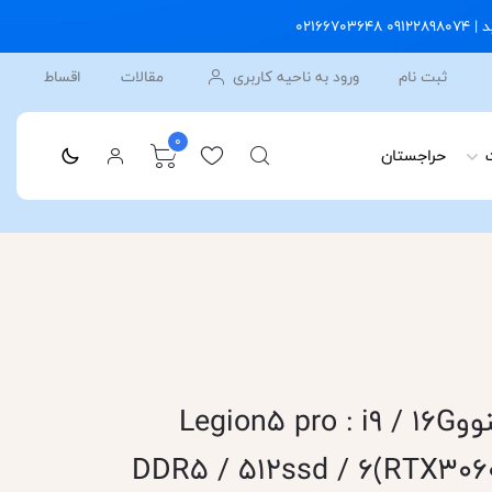
ثبت نام
ورود به ناحیه کاربری
مقالات
اقساط
0
حراجستان
لپ تاپ 16 اینچی لنووLegion5 pro : i9 / 16G
DDR5 / 512ssd / 6(RTX30