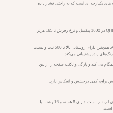
بی و حرکات دقیق است. دارای دکمه های یکپارچه ای است که به راحتی فشار داده
صفحه نمایش یکی از مهمترین ویژگی های Lenovo Legion 5 Pro است. این یک پنل 16 اینچی IPS با رزولوشن QHD+ 2560 در 1600 پیکسل و نرخ رفرش تا 165 هرتز
صفحه نمایش دارای دقت رنگ و پوشش وسعت عالی است، با بیش از 100٪ sRGB و بیش از 80٪ رتبه بندی AdobeRGB. همچنین دارای روشنایی بالا تا 500 نیت و نسبت
زنده گرافیکی همگام می کند و پارگی و لکنت صفحه را از بین
وشش براق، کمی درخشش و انعکاس دارد.
Lenovo Legion 5 Pro مجهز به پردازنده نسل دوازدهم اینتل Core i9-12900H است که یکی از قدرتمندترین پردازنده های لپ تاپ است. دارای 8 هسته و 16 رشته، با