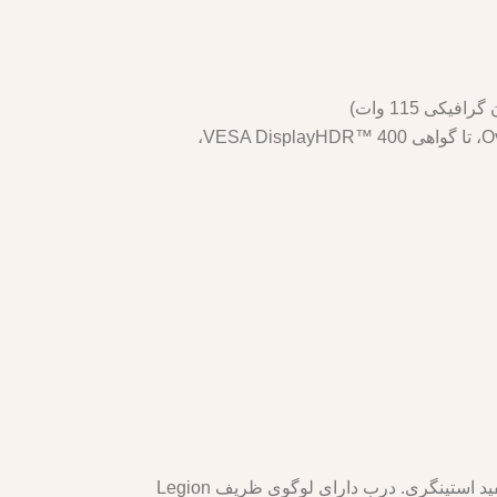
- صفحه نمایش: 16 اینچی WQHD+ (2560 x 1600) IPS، 500 نیت، نرخ تازه سازی 165 هرتز با OverDrive، 100% sRGB، تا گواهی VESA DisplayHDR™ 400،
Lenovo Legion 5 Pro دارای طراحی شیک و مینیمالیستی است . این محصول در دو رنگ موجود است: خاکستری و سفید استینگری. درب دارای لوگوی ظریف Legion