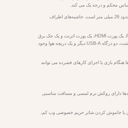
حساس محکم و درجه یک می کند.
لپ تاپ خیلی نازک یا سبک نیست، اما خیلی حجیم هم نیست. وزن آن در حدود 2.57 کیلوگرم و در ضخیم ترین نقطه آن حدود 26 میلی متر است. حاشیه‌های اطراف
این لپ تاپ دارای انتخاب خوبی از پورت ها در دو طرف و پشت است. در سمت چپ، یک پورت USB-C با پشتیبانی از PD، یک پورت HDMI، یک پورت اترنت و یک جک برق
وجود دارد. در سمت راست، یک پورت USB-C دیگر، دو درگاه USB-A و یک جک ترکیبی میکروفون/هوگو وجود دارد. در پشت، دو درگاه USB-A دیگر و یک دریچه هوا وجود
هنگام بازی یا اجرای کارهای فشرده می توانند
مل با نور پس زمینه سفید و نورپردازی RGB چهار منطقه است. کلیدها دارای روکش نرم لمسی و مسافت مناسبی
وشن یا خاموش کردن شاتر حریم خصوصی وب کم،