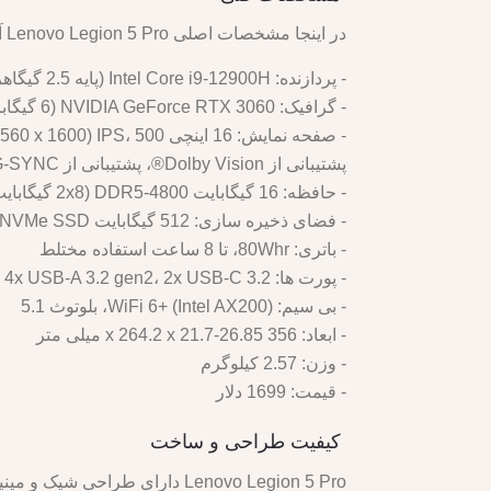
در اینجا مشخصات اصلی Lenovo Legion 5 Pro آورده شده است:
- پردازنده: Intel Core i9-12900H (پایه 2.5 گیگاهرتز، تا 5.1 گیگاهرتز تقویت، 24 مگابایت کش)
- گرافیک: NVIDIA GeForce RTX 3060 (6 گیگابایت GDDR6، ساعت بوست فهرست شده 1702 مگاهرتز، حداکثر توان گرافیکی 115 وات)
پشتیبانی از Dolby Vision®، پشتیبانی از NVIDIA™ G-SYNC: نسبت تصویر 10
- حافظه: 16 گیگابایت DDR5-4800 (2x8 گیگابایت)
- فضای ذخیره سازی: 512 گیگابایت M.2 NVMe SSD
- باتری: 80Whr، تا 8 ساعت استفاده مختلط
- پورت ها: 4x USB-A 3.2 gen2، 2x USB-C 3.2 (یکی با پشتیبانی از PD 3.0)، HDMI 2.1، اترنت، میکروفون/ایرفون
- بی سیم: WiFi 6+ (Intel AX200)، بلوتوث 5.1
- ابعاد: 356 x 264.2 x 21.7-26.85 میلی متر
- وزن: 2.57 کیلوگرم
- قیمت: 1699 دلار
کیفیت طراحی و ساخت