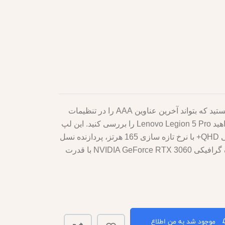
اگر به دنبال یک لپ‌تاپ گیمینگ هستید که بتواند آخرین عناوین AAA را در تنظیمات
بالا مدیریت کند، ممکن است بخواهید Lenovo Legion 5 Pro را بررسی کنید. این لپ
تاپ دارای صفحه نمایش 16 اینچی QHD+ با نرخ تازه سازی 165 هرتز، پردازنده نسل
دوازدهم اینتل Core i9 و پردازنده گرافیکی NVIDIA GeForce RTX 3060 با قدرت
موجود شد به من اطلاع