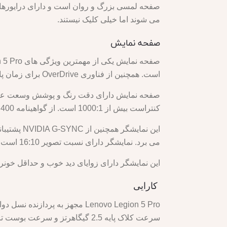
می شوند اما خیلی کلیک نیستند.
صفحه نمایش
است. همچنین از فناوری OverDrive برای زمان پاسخگویی سریعتر تا 3 میلی ثانیه پشتیبانی می کند.
کنتراست بیش از 1000:1 است. از گواهینامه VESA DisplayHDR 400 و Dolby Vision برای افزایش دامنه دینامیکی و رنگ‌های زنده پشتیبانی می‌کند.
این نمایش
می برد. نمایشگر دارای نسبت تصویر 16:10 است که فضای عمودی بیشتری را برای بهره وری و بازی فراهم می کند.
این نمایشگر دارای زوایای دید خوب و حداقل خو
کارایی
سرعت کلاک پایه 2.5 گیگاهرتز و سرعت بوست تا 5.1 گیگاهرتز. همچنین دارای 24 مگابایت حافظه کش و TDP 45 وات است.