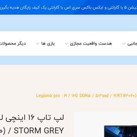
09122898 02166703648
جانبی
هدست واقعیت مجازی
بازی ها
دیگر محصولات
60) / STORM GREY