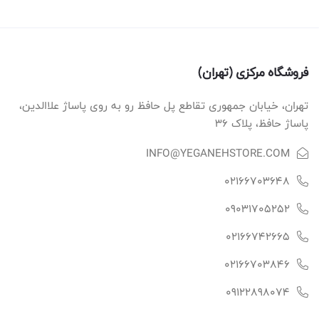
فروشگاه مرکزی (تهران)
تهران، خیابان جمهوری تقاطع پل حافظ رو به روی پاساژ علاالدین،
پاساژ حافظ، پلاک ۳۶
INFO@YEGANEHSTORE.COM
02166703648
09031705252
02166742665
02166703846
09122898074