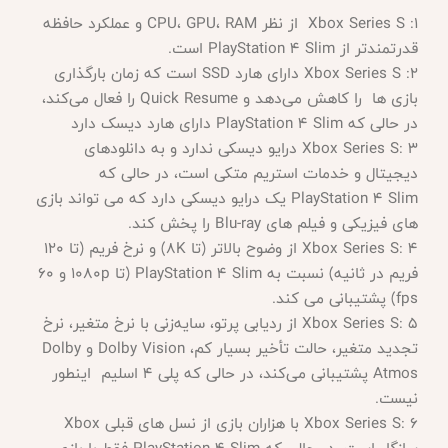
Xbox Series S :1 از نظر CPU، GPU، RAM و عملکرد حافظه
قدرتمندتر از PlayStation 4 Slim است.
Xbox Series S :2 دارای هارد SSD است که زمان بارگذاری
بازی ها را کاهش می‌دهد و Quick Resume را فعال می‌کند،
در حالی که PlayStation 4 Slim دارای هارد دیسک دارد
Xbox Series S: 3 درایو دیسکی ندارد و به دانلودهای
دیجیتال و خدمات استریم متکی است، در حالی که
PlayStation 4 Slim یک درایو دیسکی دارد که می تواند بازی
های فیزیکی و فیلم های Blu-ray را پخش کند.
Xbox Series S: 4 از وضوح بالاتر (تا 8K) و نرخ فریم (تا 120
فریم در ثانیه) نسبت به PlayStation 4 Slim (تا 1080p و 60
fps) پشتیبانی می کند.
Xbox Series S: 5 از ردیابی پرتو، سایه‌زنی با نرخ متغیر، نرخ
تجدید متغیر، حالت تأخیر بسیار کم، Dolby Vision و Dolby
Atmos پشتیبانی می‌کند، در حالی که پلی 4 اسلیم اینطور
نیست.
Xbox Series S: 6 با هزاران بازی از نسل های قبلی Xbox