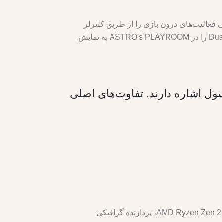
مت فیزیکی فعالیت‌های درون بازی را از طریق کنترلر
بی‌سیم DualSense شبیه‌سازی می‌کند. همچنین می‌توانید چهار دنیایی را که ویژگی‌های همه‌کاره کنترلر بی‌سیم DualSense را در ASTRO's PLAYROOM به نمایش
سخه‌های مختلف این کنسول اشاره دارند. تفاوت‌های اصلی
هر دو مدل از نظر سخت‌افزاری و عملکرد تفاوتی ندارند و هر دو دارای مشخصات فنی مشابهی هستند، از جمله پردازنده AMD Ryzen Zen 2، پردازنده گرافیکی