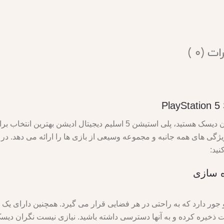
ت (0 )