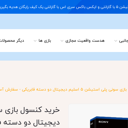
09122898 02166703648
جانبی
هدست واقعیت مجازی
بازی ها
دیگر محصولات
استیشن 5 اسلیم دیجیتال دو دسته فابریکی - سفارش آسیا
دیجیتال دو دسته ف