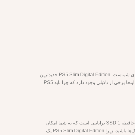
اگر به دنبال یک کنسول بازی قدرتمند، شیک و بدون دیسک هستید، پلی استیشن 5 اسلیم دیجیتال ادیشن بهترین انتخاب برای شماست. PS5 Slim Digital Edition جدیدترین
مدل کنسول PS5 است که عملکرد خیره کننده، ویژگی های همه جانبه و مجموعه وسیعی از بازی ها را ارائه می دهد. در اینجا برخی از دلایلی وجود دارد که چرا باید PS5
PS5 Slim Digital Edition طراحی باریک و جمع و جور دارد که به راحتی در هر فضایی قرار می گیرد. همچنین دارای یک حافظه SSD 1 ترابایتی است که به شما امکان
می دهد بازی های مورد علاقه خود را سریع و راحت ذخیره کرده و به آنها دسترسی داشته باشید. نیازی نیست نگران دیسک‌ها باشید، زیرا PS5 Slim Digital Edition یک