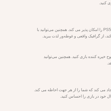
PS5 Slim Digital Edition دارای یک SSD با سرعت فوق العاده بالا است که بارگیری تقریباً فوری بازی های نصب شده PS5 را امکان پذیر می کند. همچنین می‌توانید با
 های مورد علاقه PS5 خود را روی تلویزیون 4K خود با وضوح و وضوح خیره کننده بازی کنید. همچنین می‌توانید
Tempest 3D Aud ارائه می کند که مناظر صوتی ایجاد می کند که شما را از هر جهت احاطه می کند.