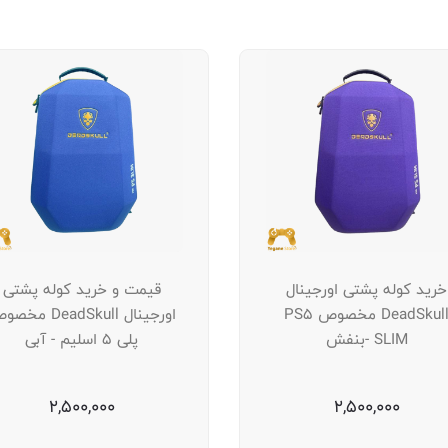
خرید کوله پشتی اورجینال
قیمت و خرید کوله پشتی
DeadSkull مخصوص PS5
اورجینال DeadSkull م
SLIM -بنفش
پلی 5 اسلیم - آبی
2,500,000
2,500,000