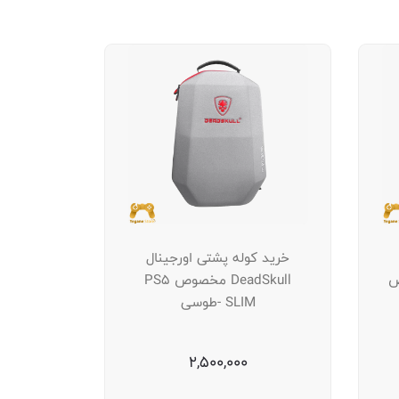
خرید کوله پشتی اورجینال
خصوص
DeadSkull مخصوص PS5
SLIM -طوسی
2,500,000