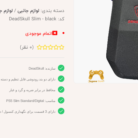
دسته بندی:
لوازم جانبی
/
لوازم ج
کد:
DeadSkull Slim - black
اتمام موجودی
(
0
نظر)
سازنده: DeadSkull
دارای دو بند رودوشی قابل تنظیم و دسته
محافظ در برابر ضربه و گرد و غبار
مناسب: PS5 Slim Standard/Digital
دارای 3 قسمت برای نگهداری کنسول / دیسک های بازی / کنترلر ، هدفون و انواع کابل ها