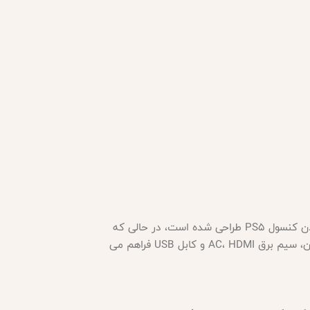
کوله پشتی DeadSkull دارای بند شانه ای قابل تنظیمو دسته است که حمل آن را آسان می کندمحفظه بزرگتر برای قرار دادن کنسول PS5 طراحی شده است، در حالی که
جیب میانی می تواند چندین سی دی بازی را در خود جای دهد. محفظه های اضافی فضایی را برای دو کنترلر بی سیم، هدفون، سیم برق AC، HDMI و کابل USB فراهم می