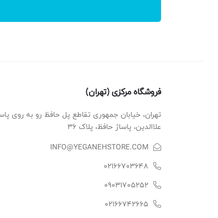
فروشگاه مرکزی (تهران)
تهران، خیابان جمهوری تقاطع پل حافظ رو به روی پاس
علاالدین، پاساژ حافظ، پلاک ۳۶
INFO@YEGANEHSTORE.COM
02166703648
09031705252
02166742665