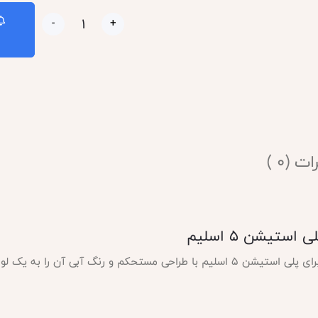
-
+
ت (0 )
DeadSkull برای محافظ در برای ضربه برای پلی استیشن 5 اسلیم با طراحی مستحکم و