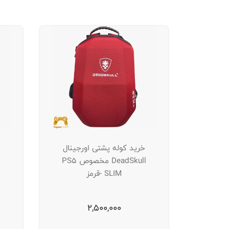
خرید کوله پشتی اورجینال
DeadSkull مخصوص PS5
SLIM -قرمز
2,500,000