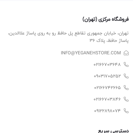
فروشگاه مرکزی (تهران)
تهران، خیابان جمهوری تقاطع پل حافظ رو به روی پاساژ علاالدین،
پاساژ حافظ، پلاک ۳۶
INFO@YEGANEHSTORE.COM
02166703648
09031705252
02166742665
02166703846
09122898074
دسترسی سریع