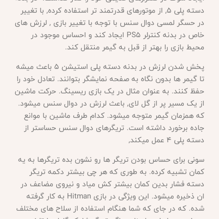
دسته پلی 5, از موتورهای قدرتمند تر استفاده کرده, با تغییر
در حسگر لمسی دوال سنس با توجه با تغییر بازی , لرزش های
خاص در بدنه کنترلر PS5 ایجاد کند و احساس موجود در
محیط بازی را بهتر از قبل به گیمر منتقل کند.
پخش شدن لرزش در بدنه دسته پلی استیشن 5 باعث میشه
تا گیمر ها بدون نگاه به صفحه نمایشگر بتوانند. تعادل خود را
حفظ کنند. به عنوان مثال در یک بازی ریسینگ. حرکت ماشین
از یک مسیر پر از گل لای, باعث لرزش در دوال سنس میشود.
که همزمان گیمر متوجه میشود. کدام طرف ماشین با موانع
جاده برخورد داشته است. تریگرهای دوال سنس حساستر از
دسته پلی 4 عمل میکند
,
سونی برای حساس بودن تریگر ها رو نشون بده تریگرها به یه
کمان تشبیه کرده. به طوری که هر چی بیشتر دکمه تریگر
دسته فشار بدین کمان بیشتر کش میاد و نیروی مضاعف در
ان ذخیره میشود. این ویژگی در بازی
Hitman به کار گرفته
شده. که در جای که شما هنگام استفاده از سلاح های مختلف