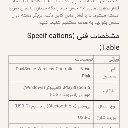
به خصوص اسلحه اسنایپر, اگه تریگر شلیک گلوله را تا نیمه
فشار بدهید, مامور 47 نفس خود را نگه میدارد. تا زمان تقریبا
اهسته میشود. تا با فشار دادن کامل دکمه تریگر دسته دوال
سنس بتوانید به هدف مستقیم شلیک کنید.
مشخصات فنی (Specifications
Table)
ویژگی
توضیحات
نام
Nova
DualSense Wireless Controller –
محصول
Pink
PlayStation 5، کامپیوتر (Windows)،
سازگار با
موبایل (اندروید / iOS)
نوع اتصال
بی‌سیم (Bluetooth 5.x) و باسیم (USB-C)
پورت شارژ
USB-C