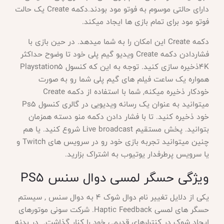
دارای حالتی موسوم به فوتو مود بودند.دکمه Create یک حالت
فوتو مود برای تمام بازی ها ایجاد میکند.
دکمه
Create این امکان را به شما میدهد. در حین بازی با
فشاردادن دکمه Create ویدیو گیم پلی خود تا وضوح حداکثر
4Kذخیره سازی کنید. توجه به این که کنسول Playstation5
همواره یک ساعت فیلم های گیم پلی شما رو به صورت
خودکار ذخیره میکنه, شما با استفاده از دکمه Create
میتوانید به عنوان یک رسانه ویدیویی در گالری کنسول Ps5
خود ذخیره کنید. تا با فشار دادن دکمه منو دسته همزمان
بتوانید. پخش مستقیم Live broadcast شروع کنید. یا هم
چنین میتوانید تجربه بازی خود رو در سرویس های Twitch و
یا سرویس پرطرفدار یوتیوب به اشتراک بزارید.
ویژگی حسگر لمسی دوال سنس
PS5
یکی از دلایل تغییر نام دوال شوک 4 به دوال سنس , سیستم
حسگر های لمسی
Haptic Feedback. شرکت سونی موتورهای
ایجاد شوک در کنترلرهای قدیمی خود را کنار گذاشت. در بدنه