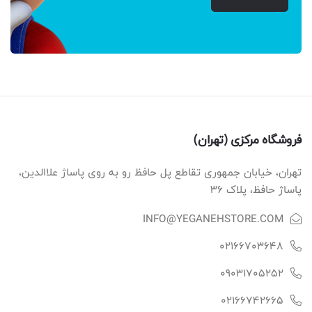
فروشگاه مرکزی (تهران)
تهران، خیابان جمهوری تقاطع پل حافظ رو به روی پاساژ علاالدین،
پاساژ حافظ، پلاک ۳۶
INFO@YEGANEHSTORE.COM
02166703648
09031705252
02166742665