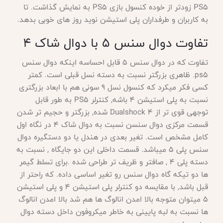
PS5 زودتر از خوده کنسول بازی PS5 به نمایش گذاشت. تا
به کاربران و طرفداران پلی استیشن نوید روز های خوبی بدهد.
تفاوت دوال سنس 5 با دوال شاک 4
تفاوت که در دوال سنس 5 قابل احساسه اینکه دوال سنس
ps5. ظاهری بزرگتر نسبت به دسته نسل قبلی است. کمتر
کسی فکر میکرد که کنسول نسل 9 سونی هم با ابعاد بزرگتری
نسبت به پلی استیشن 4 باشه, کنترلر PS5 به طور قابل
توجهی قوی تر از Dualshock 4 شده, بزرگتر و حجیم تر شدن
قسمت مرکزی دوال سنسن نسبت به دوال شاک 4 در نگاه اول
کامل مشخص است. تغیر بعدی در هندل یا دو دستگیره دوال
سنس پلی 5 میباشد. قسمت داخلی این دو جایگاه , نسبت به
دسته پلی 4 , صافتر و ظریف تر طراحی شده .برای تسلط گیمر
ها دو تیکه گاه دوال سنس رو تغیر اساسی داده. که راحتر از
قبل باشد, با مقایسه دو کنترلر پلی استیشن 4 و پلی استیشن
5 میتوان متوجه بالا امدن انالوگ ها هم شد بالا امدن انالوگ
ها نسبت به لبه پایینی به خاطر میکروفون داخل دسته دوال