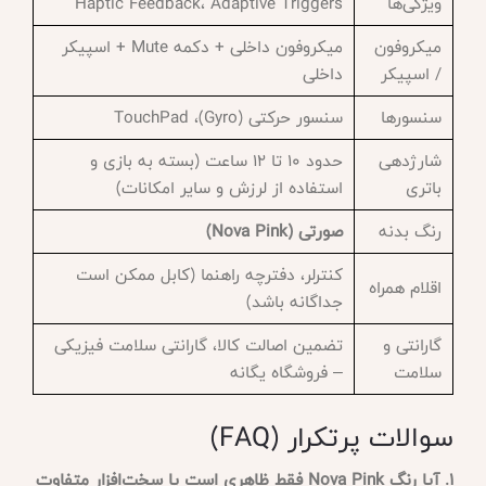
ویژگی‌ها
Haptic Feedback، Adaptive Triggers
میکروفون
میکروفون داخلی + دکمه Mute + اسپیکر
/ اسپیکر
داخلی
سنسورها
سنسور حرکتی (Gyro)، TouchPad
شارژدهی
حدود ۱۰ تا ۱۲ ساعت (بسته به بازی و
باتری
استفاده از لرزش و سایر امکانات)
رنگ بدنه
صورتی (Nova Pink)
کنترلر، دفترچه راهنما (کابل ممکن است
اقلام همراه
جداگانه باشد)
گارانتی و
تضمین اصالت کالا، گارانتی سلامت فیزیکی
سلامت
– فروشگاه یگانه
سوالات پرتکرار (FAQ)
1. آیا رنگ Nova Pink فقط ظاهری است یا سخت‌افزار متفاوت