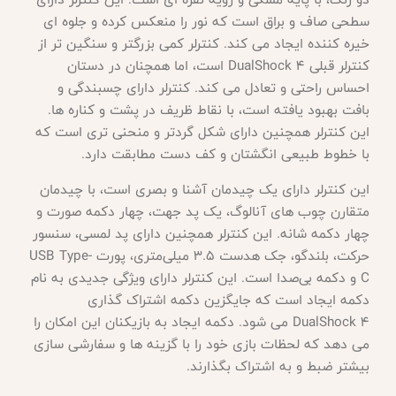
سطحی صاف و براق است که نور را منعکس کرده و جلوه ای
خیره کننده ایجاد می کند. کنترلر کمی بزرگتر و سنگین تر از
کنترلر قبلی DualShock 4 است، اما همچنان در دستان
احساس راحتی و تعادل می کند. کنترلر دارای چسبندگی و
بافت بهبود یافته است، با نقاط ظریف در پشت و کناره ها.
این کنترلر همچنین دارای شکل گردتر و منحنی تری است که
با خطوط طبیعی انگشتان و کف دست مطابقت دارد.
این کنترلر دارای یک چیدمان آشنا و بصری است، با چیدمان
متقارن چوب های آنالوگ، یک پد جهت، چهار دکمه صورت و
چهار دکمه شانه. این کنترلر همچنین دارای پد لمسی، سنسور
حرکت، بلندگو، جک هدست 3.5 میلی‌متری، پورت
USB Type-
C و دکمه بی‌صدا است. این کنترلر دارای ویژگی جدیدی به نام
دکمه ایجاد است که جایگزین دکمه اشتراک گذاری
DualShock 4 می شود. دکمه ایجاد به بازیکنان این امکان را
می دهد که لحظات بازی خود را با گزینه ها و سفارشی سازی
بیشتر ضبط و به اشتراک بگذارند.