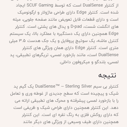
از کنترلر DualSense است که توسط SCUF Gaming ایجاد
شده است. کنترلر Edge دارای طراحی ماژولار و ارگونومیک
است و دارای قطعات قابل تعویض مانند صفحه جلویی، میله
های انگشت شست، D-pad و پدال های پشتی است. کنترلر
Edge همچنین دارای یک دستگیره با عملکرد بالا، یک سیستم
کنترل ماشه، یک سوئیچ پروفایل و یک جک هدست 3.5 میلی
متری است. کنترلر Edge دارای همان ویژگی های کنترلر
DualSense است، مانند بازخورد لمسی، تریگرهای تطبیقی، پد
لمسی، بلندگو و میکروفون داخلی.
نتیجه
کنترلر بی سیم
DualSense™ – Sterling Silver یک گیم پد
شیک و پیچیده است که سطح جدیدی از غوطه وری و تعامل
را با بازخورد لمسی پیشرفته و محرک های تطبیقی ارائه می
دهد. این کنترلر همچنین دارای طراحی شیک و ظریفی است
که دارای روکش فلزی به رنگ نقره ای است. این کنترلر
همچنین دارای طیف وسیعی از ویژگی های دیگر مانند