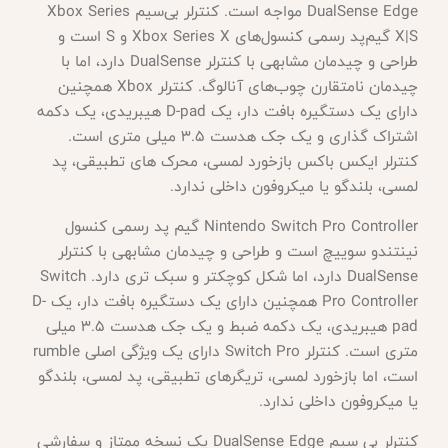
DualSense Edge مواجه است. کنترلر بی‌سیم Xbox Series
X|S گیم‌پد رسمی کنسول‌های Xbox Series X و S است و
طراحی و چیدمان مشابهی با کنترلر DualSense دارد، اما با
چیدمان نامتقارن چوب‌های آنالوگ. کنترلر Xbox همچنین
دارای یک دستگیره بافت دار، یک D-pad هیبریدی، یک دکمه
اشتراک گذاری و یک جک هدست 3.5 میلی متری است.
کنترلر ایکس باکس بازخورد لمسی، محرک های تطبیقی، پد
لمسی، بلندگو یا میکروفون داخلی ندارد.
Nintendo Switch Pro Controller گیم پد رسمی کنسول
نینتندو سوییچ است و طراحی و چیدمان مشابهی با کنترلر
DualSense دارد، اما شکل کوچکتر و سبک تری دارد. Switch
Pro Controller همچنین دارای یک دستگیره بافت دار، یک D-
pad هیبریدی، یک دکمه ضبط و یک جک هدست 3.5 میلی
متری است. کنترلر Switch Pro دارای یک ویژگی اصلی rumble
است، اما بازخورد لمسی، تریگرهای تطبیقی، پد لمسی، بلندگو
یا میکروفون داخلی ندارد.
کنترلر بی سیم
DualSense Edge یک نسخه ممتاز و سفارشی