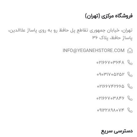
فروشگاه مرکزی (تهران)
تهران، خیابان جمهوری تقاطع پل حافظ رو به روی پاساژ علاالدین،
پاساژ حافظ، پلاک ۳۶
INFO@YEGANEHSTORE.COM
02166703648
09031705252
02166742665
02166703846
09122898074
دسترسی سریع