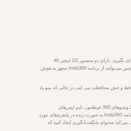
Insta360 X3 یک دوربین اکشن 360 ضد آب است که به شما امکان می دهد از هر زاویه فیلم ها و عکس های خیره کننده ای بگیرید. دارای دو سنسور 1/2 اینچی 48
مگاپیکسلی است که ویدیوی 5.7K 360 Active HDR، عکس 72 مگاپیکسلی 360 و حالت تک لنز 4K را ارائه می دهد. همچنین می‌توانید از برنامه Insta360 مجهز به هوش
ای دوربین شما در برابر خط و خش محافظت می کند، در حالی که منو پاد
باندل Insta360 X3 یک انتخاب عالی برای کسانی است که عاشق ماجراجویی و خلاقیت هستند. می‌توانید از آن برای ضبط ویدیوهای 360 غوطه‌ور، تایم لپس‌های
خیره‌کننده، فیلم‌های مشاهده اول شخص صاف و موارد دیگر استفاده کنید. همچنین می‌توانید ماجراجویی‌های خود را با برنامه Insta360 به صورت زنده در پلتفرم‌های مورد
یاده‌روی، دوچرخه‌سواری، اسکی یا موج‌سواری باشید، بسته Insta360 X3 به شما کمک می‌کند محتوای شگفت‌انگیزی ایجاد کنید که