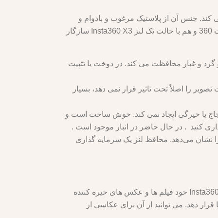
فظت می کند. جنس آن از پلاستیک مرغوب و بادوام و
سبک است. نصب و برداشتن آن آسان است و بر کیفیت تصویر یا عملکرد دوربین شما تأثیری ندارد. محافظ لنز هم با حالت 360 و هم با حالت تک لنز Insta360 X3 سازگار
ا در برابر خط و خش و گرد و غبار محافظت می کند. در دوخت یا تثبیت
ت و کیفیت تصویر را اصلاً تحت تاثیر قرار نمی دهد، بسیار
کند و هیچ گونه اعوجاج یا خیرگی ایجاد نمی کند. خوش ساخت است و
روشگاه یگانه خریداری کنید . در حال حاضر در انبار موجود است .
لکرد دوربین شما را نشان می‌دهد. محافظ لنز یک سرمایه گذاری
دسته سلفی 70 سانتی متری مخصوص 360 x3 یک وسیله جانبی شگفت انگیز است که به شما امکان می دهد با دوربین Insta360 خود فیلم ها و عکس های خیره کننده
را در اختیار شما قرار دهد. می توانید از آن برای عکاسی از