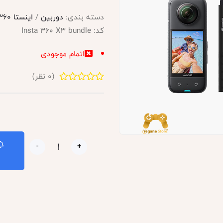
دسته بندی:
دوربین
/
اینستا 360
کد:
Insta 360 X3 bundle
اتمام موجودی
(
0
نظر)
-
+