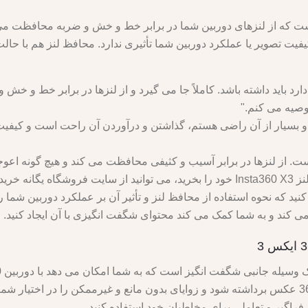
سیله جانبی مفید است که از لنزهای دوربین شما در برابر خط و خش و ضربه محا
 "این محافظ لنز برای هر کسی که Insta360 X3 دارد باید داشته باشد. کاملاً جا می گیرد و از لنزه
توصیه می کنم."
را برای Insta360 X3 خودم خریدم و بسیار از آن راضی هستم، گذاشتن و درآوردن آن راحت اس
این یک وسیله جانبی عالی برای Insta360 X3 است. از لنزها در برابر آسیب و کثیفی محافظت می 
اگر می خواهید محافظ لنز Insta360 X3 خود را بخرید، می توانید از سایت ف
‌توانید چند ویدیو را در YouTube تماشا کنید که نحوه استفاده از محافظ لنز و تأثیر آن بر عم
بگیرید. طراحی شده است تا به طور خودکار در 360 عکس برداشته شود و زوایای بدون مانع و غیرممکن 
فراگیر و تعاملی برای مخاطبان خود استفاده کنید.