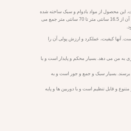
وربین های Insta360 GO، GO 2، ONE R، ONE X، ONE X2 و ONE RS سازگار است. این محصول از مواد بادوام و سبک ساخته شده
است که می تواند در برابر شرایط آب و هوایی و محیط های مختلف مقاومت کند. استفاده و تنظیم آن آسان است و طول آن از 16.5 سانتی متر تا 70 سانتی متر جمع می
ه است. آنها کیفیت، عملکرد و ارزش پولی آن را
ی است و نماها و زوایای شگفت انگیزی به من می دهد. بسیار محکم و پایدار است و با
برسند. بسیار سبک و جمع و جور است و به
ی دهد. بسیار متنوع و قابل تنظیم است و با دوربین ها و پایه