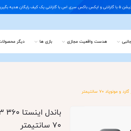
09122898 02166703648
جانبی
هدست واقعیت مجازی
بازی ها
دیگر محصولات
70 سانتیمتر