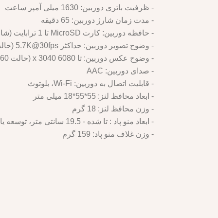
- ظرفیت باتری دوربین: 1630 میلی آمپر ساعت
- مدت زمان شارژ دوربین: 65 دقیقه
- حافظه دوربین: کارت MicroSD تا 1 ترابایت (شامل نمی شود)
- وضوح تصویر دوربین: حداکثر 5.7K@30fps (حالت 360)، تا 4K@60fps (حالت تک لنز)
- وضوح عکس دوربین: تا 6080 x 3040 (حالت 360)، تا 4320 x 1440 (حالت تک لنز)
- صدای دوربین: AAC
- قابلیت اتصال به دوربین: Wi-Fi، بلوتوث
- ابعاد محافظ لنز: 55*55*18 میلی متر
- وزن محافظ لنز: 18 گرم
- ابعاد منو پاد : تا شده - 19.5 سانتی متر، توسعه یافته - 70 سانتی متر
- وزن غلاف منو پاد: 159 گرم