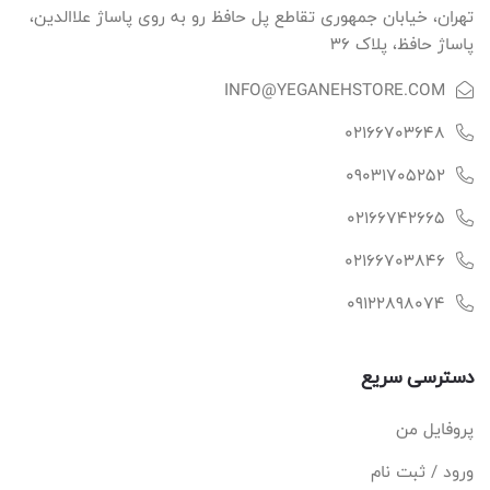
تهران، خیابان جمهوری تقاطع پل حافظ رو به روی پاساژ علاالدین،
پاساژ حافظ، پلاک ۳۶
INFO@YEGANEHSTORE.COM
02166703648
09031705252
02166742665
02166703846
09122898074
دسترسی سریع
پروفایل من
ورود / ثبت نام