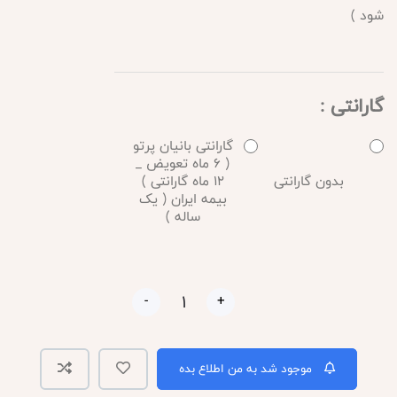
شود )
گارانتی :
گارانتی بانیان پرتو
( 6 ماه تعویض _
بدون گارانتی
12 ماه گارانتی )
بیمه ایران ( یک
ساله )
-
+
موجود شد به من اطلاع بده