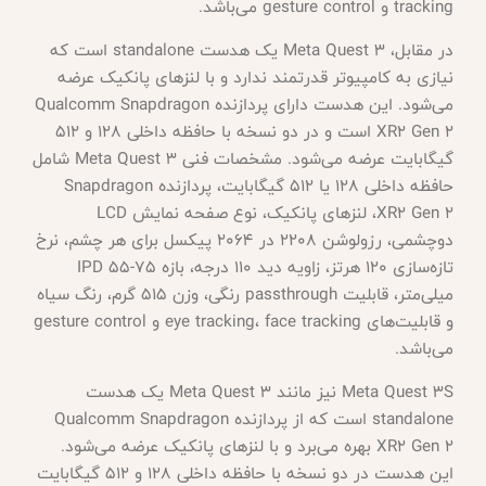
tracking و gesture control می‌باشد.
در مقابل، Meta Quest 3 یک هدست standalone است که
نیازی به کامپیوتر قدرتمند ندارد و با لنزهای پانکیک عرضه
می‌شود. این هدست دارای پردازنده Qualcomm Snapdragon
XR2 Gen 2 است و در دو نسخه با حافظه داخلی 128 و 512
گیگابایت عرضه می‌شود. مشخصات فنی Meta Quest 3 شامل
حافظه داخلی 128 یا 512 گیگابایت، پردازنده Snapdragon
XR2 Gen 2، لنزهای پانکیک، نوع صفحه نمایش LCD
دوچشمی، رزولوشن 2208 در 2064 پیکسل برای هر چشم، نرخ
تازه‌سازی 120 هرتز، زاویه دید 110 درجه، بازه IPD 55-75
میلی‌متر، قابلیت passthrough رنگی، وزن 515 گرم، رنگ سیاه
و قابلیت‌های eye tracking، face tracking و gesture control
می‌باشد.
Meta Quest 3S نیز مانند Meta Quest 3 یک هدست
standalone است که از پردازنده Qualcomm Snapdragon
XR2 Gen 2 بهره می‌برد و با لنزهای پانکیک عرضه می‌شود.
این هدست در دو نسخه با حافظه داخلی 128 و 512 گیگابایت