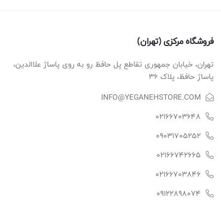
فروشگاه مرکزی (تهران)
تهران، خیابان جمهوری تقاطع پل حافظ رو به روی پاساژ علاالدین،
پاساژ حافظ، پلاک ۳۶
INFO@YEGANEHSTORE.COM
02166703648
09031705252
02166742665
02166703846
09122898074