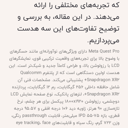
که تجربه‌های مختلفی را ارائه
می‌دهند. در این مقاله، به بررسی و
توضیح تفاوت‌های این سه هدست
می‌پردازیم.
Meta Quest Pro دارای ویژگی‌های نوآورانه‌ای مانند حسگرهای
با وضوح بالا برای تجربه‌های واقعیت ترکیبی قوی، نمایشگرهای
LCD با رزولوشن بالا، و طراحی کاملاً جدید و شیک‌تر است. این
هدست اولین دستگاهی است که از پلتفرم Qualcomm
Snapdragon XR2+ پشتیبانی می‌کند. مشخصات فنی آن
شامل حافظه داخلی 256 گیگابایت، رم 12 گیگابایت، پردازنده
Snapdragon XR2+، لنزهای پانکیک، نوع صفحه نمایش LCD
دوچشمی، رزولوشن 1800x1920 پیکسل برای هر چشم، نرخ
تازه‌سازی 90 هرتز، زاویه دید 106 درجه افقی و 95.57 درجه
قطری، بازه IPD 55-75 میلی‌متر، قابلیت passthrough رنگی،
وزن 722 گرم، رنگ سیاه و قابلیت‌های eye tracking، face