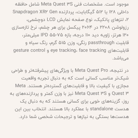
موجود است. مشخصات فنی Meta Quest 3S شامل حافظه
داخلی 128 یا 512 گیگابایت، پردازنده Snapdragon XR2 Gen
2، لنزهای پانکیک، نوع صفحه نمایش LCD دوچشمی،
رزولوشن 2208 در 2064 پیکسل برای هر چشم، نرخ تازه‌سازی
120 هرتز، زاویه دید 110 درجه، بازه IPD 55-75 میلی‌متر،
قابلیت passthrough رنگی، وزن 515 گرم، رنگ سیاه و
قابلیت‌های eye tracking، face tracking و gesture control
می‌باشد.
در نتیجه، Meta Quest Pro با ویژگی‌های پیشرفته‌تر و طراحی
شیک‌تر مناسب کسانی است که به دنبال تجربه واقعیت
مجازی با کیفیت بالا و قابلیت‌های گسترده‌تر هستند. Meta
Quest 3 و Meta Quest 3S نیز با وزن کمتر و پردازنده‌های به
روز، گزینه‌های خوبی برای کسانی هستند که به دنبال یک
هدست standalone با عملکرد بالا هستند. انتخاب بین این
هدست‌ها بستگی به نیازها و ترجیحات شخصی شما دارد.