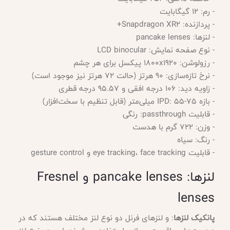
- رم: 12 گیگابایت
- پردازنده: Snapdragon XR2+
- لنزها: pancake lenses
- نوع صفحه نمایش: LCD binocular
- رزولوشن: 1800x1920 پیکسل برای هر چشم
- نرخ تازه‌سازی: 90 هرتز (حالت 72 هرتز نیز موجود است)
- زاویه دید: 106 درجه افقی و 95.57 درجه قطری
- بازه IPD: 55-75 میلی‌متر (قابل تنظیم با سخت‌افزار)
- قابلیت passthrough: رنگی
- وزن: 722 گرم با هدست
- رنگ: سیاه
- قابلیت eye tracking، face tracking و gesture control
لنزها: pancake lenses و Fresnel
lenses
پانکیک لنزها
: و لنزهای فرنل دو نوع لنز مختلف هستند که در