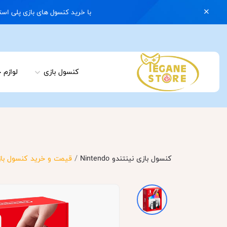
با خرید کنسول های بازی پلی استیشن 5 با گارانتی و ایکس باکس سری اس با گارانتی یک کیف رایگان هدیه بگیرید | 074
کنسول بازی
لوازم 
/
کنسول بازی نینتندو Nintendo
قیمت و خرید کنسول بازی Nintendo Switch OLED رنگ سفید | نینتندو سوییچ اولد اور