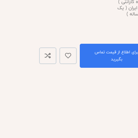
اه گارانتی )
ایران ( یک
اله )
رای اطلاع از قیمت تماس
بگیرید