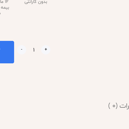
بدون گارانتی
12 م
بیمه 
س
ب
-
+
ت (0 )