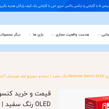
09122898 02166703648
جانبی
هدست واقعیت مجازی
بازی ها
دیگر محصولات
جینال آکبند
OLED رنگ سفید 