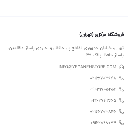
فروشگاه مرکزی (تهران)
تهران، خیابان جمهوری تقاطع پل حافظ رو به روی پاساژ علاالدین،
پاساژ حافظ، پلاک ۳۶
INFO@YEGANEHSTORE.COM
02166703648
09031705252
02166742665
02166703846
09122898074