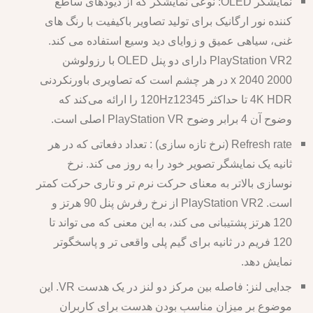
نمایشگر OLED: نوعی نمایشگر که از دیودهای ساطع
کننده نور ارگانیک برای تولید تصاویر باکیفیت با رنگ های
غنی، سیاهی عمیق و زوایای دید وسیع استفاده می کند.
PlayStation VR2 دارای دو پنل OLED با رزولوشن
2000 x 2040 در هر چشم است که تصاویری باورنکردنی
4K HDR تا حداکثر 120Hz12345 را ارائه می‌کند که
وضوح آن 4 برابر وضوح PlayStation VR اصلی است.
Refresh rate (نرخ تازه سازی) : تعداد دفعاتی که در هر
ثانیه یک نمایشگر تصویر خود را به روز می کند. نرخ
نوسازی بالاتر به معنای حرکت نرم تر و تاری حرکت کمتر
است. PlayStation VR2 از نرخ رفرش پنل 90 هرتز و
120 هرتز پشتیبانی می کند، به این معنی که می تواند تا
120 فریم در ثانیه برای گیم پلی واقعی تر و پاسخگوتر
نمایش دهد.
جدایی لنز: فاصله بین مرکز دو لنز در یک هدست VR. این
موضوع بر میزان مناسب بودن هدست برای کاربران