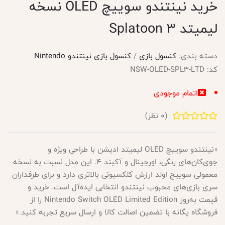
خرید نینتندو سوییچ OLED نسخه
لیمیتد Splatoon 3
دسته بندی:
کنسول بازی
/
کنسول بازی نینتندو Nintendo
کد:
NSW-OLED-SPL3-LTD
اتمام موجودی
(
0
نظر)
«نینتندو سوییچ OLED لیمیتد ادیشن با طراحی ویژه و
جوی‌کان‌های رنگی، اورجینال و آکبند ۴. این مدل نسبت به نسخه
معمولی سوییچ اولد ارزش کلکسیونی بالاتری دارد و برای طرفداران
سری بازی‌های محبوب نینتندو انتخابی ایده‌آل است. خرید و
قیمت به‌روز Nintendo Switch OLED Limited Edition را از
فروشگاه یگانه با تضمین اصالت کالا و ارسال سریع تجربه کنید.»