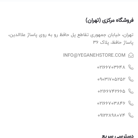
فروشگاه مرکزی (تهران)
تهران، خیابان جمهوری تقاطع پل حافظ رو به روی پاساژ علاالدین،
پاساژ حافظ، پلاک ۳۶
INFO@YEGANEHSTORE.COM
02166703648
09031705252
02166742665
02166703846
09122898074
دسترسی سریع