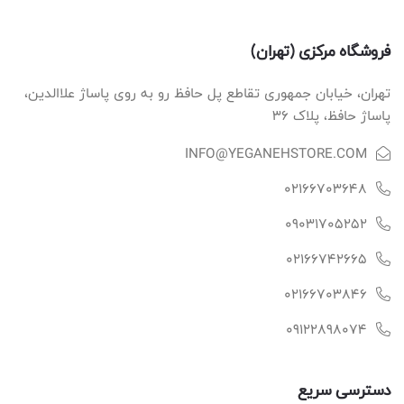
فروشگاه مرکزی (تهران)
تهران، خیابان جمهوری تقاطع پل حافظ رو به روی پاساژ علاالدین،
پاساژ حافظ، پلاک ۳۶
INFO@YEGANEHSTORE.COM
02166703648
09031705252
02166742665
02166703846
09122898074
دسترسی سریع