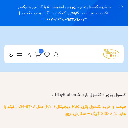
با خرید کنسول های بازی پلی استیشن 5 با گارانتی و ایکس
باکس سری اس با گارانتی یک کیف رایگان هدیه بگیرید |
09122898074 02166703648
0
/
کنسول بازی
/
کنسول بازی PlayStation 5
قیمت و خرید کنسول بازی PS5 دیجیتال (FAT) مدل CFI‑1216B آکبند با
هارد SSD 825 گیگ – سفارش اروپا