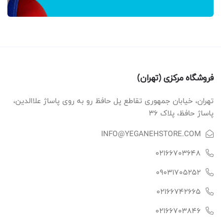
فروشگاه مرکزی (تهران)
تهران، خیابان جمهوری تقاطع پل حافظ رو به روی پاساژ علاالدین،
پاساژ حافظ، پلاک ۳۶
INFO@YEGANEHSTORE.COM
02166703648
09031705252
02166742665
02166703846