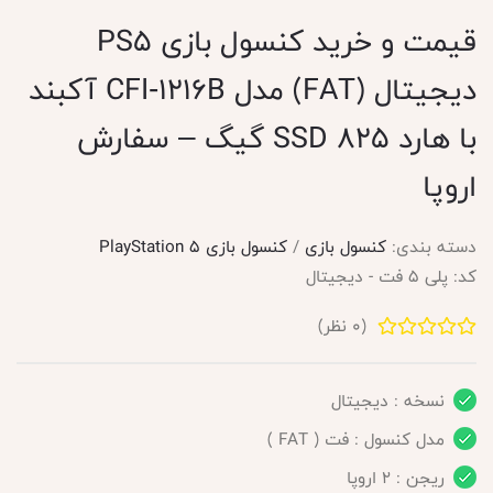
قیمت و خرید کنسول بازی PS5
دیجیتال (FAT) مدل CFI‑1216B آکبند
با هارد SSD 825 گیگ – سفارش
اروپا
دسته بندی:
کنسول بازی
/
کنسول بازی PlayStation 5
کد:
پلی 5 فت - دیجیتال
(
0
نظر)
نسخه : دیجیتال
مدل کنسول : فت ( FAT )
ریجن : 2 اروپا