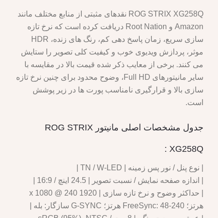
ROG STRIX XG258Q نقدهای مثبتی از منابع مختلف مانند
Amazon و Root Nation دریافت کرده است که نرخ تازه
سازی سریع، زمان پاسخ دهی کم، رنگ های زنده، HDR
موثر، پردازش ویدیوی خوب و کیفیت کلی تصویر را ستایش
می کنند. برخی از معایب ذکر شده قیمت بالا در مقایسه با
سایر مانیتورهای Full HD، وضوح محدود برای چنین نرخ تازه
سازی بالا و قرارگیری نامناسب پورت ها در زیر پوشش
است.
جدول مشخصات اصلی مانیتور ROG STRIX
XG258Q :
| نوع پنل / نور پس زمینه | TN / W-LED |
| اندازه صفحه نمایش / نسبت تصویر | 24.5 اینچ / 16:9 |
| حداکثر وضوح و نرخ تازه سازی | 1920 x 1080 @ 240
هرتز؛ FreeSync: 48-240 هرتز؛ G-SYNC سازگار: بله |