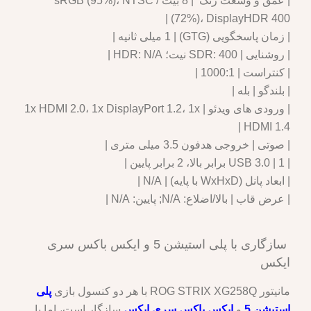
| عمق و وسعت رنگ | 8 بیت / sRGB (95%)، NTSC
(72%)، DisplayHDR 400 |
| زمان پاسخگویی (GTG) | 1 میلی ثانیه |
| روشنایی | SDR: 400 نیت؛ HDR: N/A |
| کنتراست | 1000:1 |
| بلندگو | بله |
| ورودی های ویدئو | 1x HDMI 2.0، 1x DisplayPort 1.2، 1x
HDMI 1.4 |
| صوتی | خروجی هدفون 3.5 میلی متری |
| USB 3.0 | 1 برابر بالا، 2 برابر پایین |
| ابعاد پانل (WxHxD با پایه) | N/A |
| عرض قاب | بالا/اضلاع: N/A; پایین: N/A |
سازگاری با پلی استیشن 5 و ایکس باکس سری
ایکس
مانیتور ROG STRIX XG258Q با هر دو کنسول بازی
پلی
استیشن 5
و
ایکس باکس سری ایکس
سازگار است، اما با