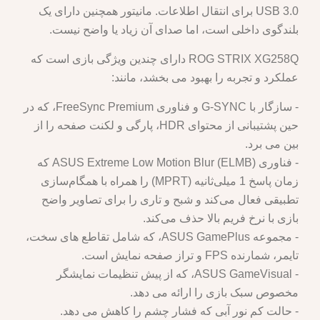
USB 3.0 برای انتقال اطلاعات. مانیتور همچنین دارای یک
بلندگوی داخلی است، اما صدای آن زیاد یا واضح نیست.
ROG STRIX XG258Q دارای چندین ویژگی بازی است که
عملکرد و تجربه را بهبود می بخشد، مانند:
- سازگار با G-SYNC و فناوری FreeSync Premium، که در
حین پشتیبانی از محتوای HDR، پارگی و لکنت صفحه را از
بین می برد.
- فناوری ASUS Extreme Low Motion Blur (ELMB) که
زمان پاسخ 1 میلی‌ثانیه (MPRT) را همراه با همگام‌سازی
تطبیقی فعال می‌کند و شبح و تاری را برای تصاویر واضح
بازی با نرخ فریم بالا حذف می‌کند.
- مجموعه ASUS GamePlus، که شامل تقاطع های سخت،
تایمر، شمارنده FPS و تراز صفحه نمایش است.
- ASUS GameVisual، که از پیش تنظیمات نمایشگر
مخصوص سبک بازی را ارائه می دهد.
- حالت کم نور آبی که فشار چشم را کاهش می دهد.