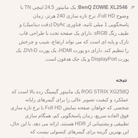
BenQ ZOWIE XL2546
: یک مانیتور 24.5 اینچی TN با
وضوح Full HD، نرخ تازه سازی 240 هرتز، زمان
پاسخگویی 1 میلی ثانیه، فناوری DyAc (دقت دینامیک) و
طیف رنگ sRGB. دارای یک صفحه تخت با طراحی قاب
نازک و پایه ای است که می تواند ارتفاع، شیب و چرخش
را تنظیم کند. دارای دو پورت HDMI، یک پورت DVI-D، یک
پورت DisplayPort و یک جک هدفون است.
نتیجه
ROG STRIX XG258Q یک مانیتور گیمینگ رده بالا است که
عملکرد و کیفیت تصویر عالی را برای گیمرهای رایانه
شخصی که خواهان صفحه نمایش Full HD با نرخ تازه سازی
فوق العاده سریع، زمان پاسخگویی کم، همگام سازی
تطبیقی و پشتیبانی از HDR هستند، ارائه می دهد. با این حال،
این بهترین گزینه برای گیمرهای کنسولی نیست که