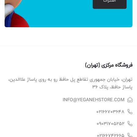
اشتراک
فروشگاه مرکزی (تهران)
تهران، خیابان جمهوری تقاطع پل حافظ رو به روی پاساژ علاالدین،
پاساژ حافظ، پلاک ۳۶
INFO@YEGANEHSTORE.COM
02166703648
09031705252
02166742665