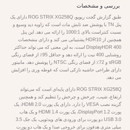
بررسی و مشخصات
طبق گزارش گجت ریویو، ROG STRIX XG258Q دارای یک
پنل TN با پوشش ضد تابش مات است که زاویه دید وسیع و
نسبت کنتراست بالای 1000:1 را ارائه می دهد. این پنل
همچنین از HDR10 پشتیبانی می کند و دارای مشخصات
DisplayHDR 400 است، به این معنی که می تواند حداکثر
روشنایی 400 نیت را ارائه دهد و حداقل 95٪ از فضای رنگی
sRGB و 72٪ از فضای رنگی NTSC را پوشش دهد. مانیتور
دارای طراحی حاشیه نازکی است که غوطه وری را افزایش
می دهد.
ROG STRIX XG258Q دارای پایه‌ای است که می‌تواند
ارتفاع، شیب، چرخش و چرخش را تنظیم کند و همچنین
گزینه نصب VESA را دارد. دارای یک پورت HDMI 2.0، یک
پورت DisplayPort 1.2، یک پورت HDMI 1.4 و یک هاب
USB 3.0 دو پورت برای ورودی های ویدئویی، یک جک 3.5
میلی متری هدفون برای خروجی صدا و یک هاب دو پورت