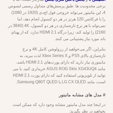
برخی محدودیت ها. طبق پرسش‌های متداول رسمی ایسوس
4، این مانیتور می‌تواند خروجی فول اچ‌دی (1920 در 1080)
را با فرکانس 120 هرتز در هر دو کنسول انجام دهد، اما
نمی‌تواند با هر نرخ تازه‌سازی در هر دو کنسول، 4K (3840 در
2160) را تولید کند، زیرا درگاه HDMI 2.1 ندارد. که از پهنای
باند مورد نیاز پشتیبانی می کنند.
بنابراین، اگر می‌خواهید از رزولوشن کامل 4K و نرخ
تازه‌سازی بالای PS5 و Xbox Series X لذت ببرید، به
مانیتوری نیاز دارید که دارای پورت‌های HDMI 2.1 باشد،
مانند ASUS ROG Strix XG43UQ4 خریداری کنید. یا می
توانید از تلویزیونی استفاده کنید که دارای پورت HDMI 2.1
است، مانند LG CX OLED یا Samsung Q80T QLED.
# مدل های مشابه مانیتور
در اینجا چند مدل مانیتور مشابه وجود دارد که ممکن است
بخواهید در نظر بگیرید: