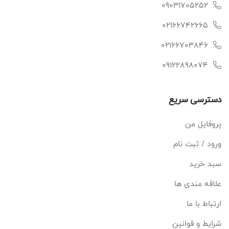
09031705252
02166742665
02166703846
09122898074
دسترسی سریع
پروفایل من
ورود / ثبت نام
سبد خرید
علاقه مندی ها
ارتباط با ما
شرایط و قوانین