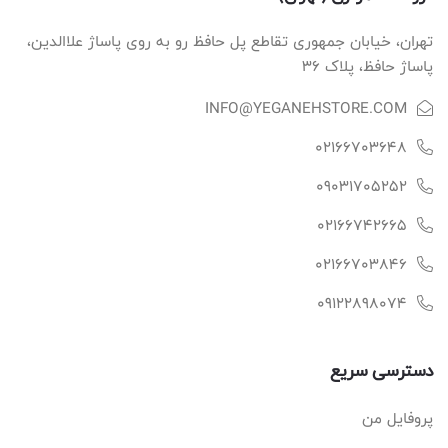
تهران، خیابان جمهوری تقاطع پل حافظ رو به روی پاساژ علاالدین،
پاساژ حافظ، پلاک ۳۶
INFO@YEGANEHSTORE.COM
02166703648
09031705252
02166742665
02166703846
09122898074
دسترسی سریع
پروفایل من