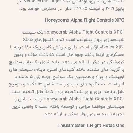
تا جت های تجاری، ارائه می دهد
. VelocityOne Flight
در
پاییز 2021 با قیمت 349.95 دلار در دسترس خواهد بود
.
Honeycomb Alpha Flight Controls XPC
Honeycomb Alpha Flight Controls XPC
یک سیستم
شبیه‌سازی پرواز پیشرفته است که با کنسول‌های
Xbox
Series X|S
سازگار است. دارای چرخش کامل یوک 180 درجه با
حسگرهای ارتقا یافته جلوه هال است که دقت صاف و بدون
فرورفتگی در مرکز را ارائه می دهد. پایه شامل یک پانل سوئیچ
با گزینه های متعدد مانند کلیدهای اصلی، دینام، سیستم های
اویونیک و چراغ و همچنین یک سوئیچ جرقه زنی 5 حالته با
فنر است. دستگیره های چپ و راست شامل 13 دکمه و سوئیچ
قابل برنامه ریزی برای یک تجربه پرواز کاملاً قابل تنظیم است
.
Honeycomb Alpha Flight Controls XPC
توسط خلبانان و
مهندسان هوافضا طراحی و توسعه یافته است تا واقعی ترین
تجربه شبیه سازی پرواز ممکن را ارائه دهد
.
Thrustmaster T.Flight Hotas One