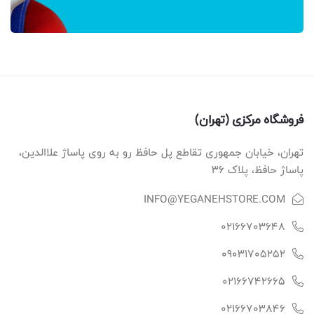
فروشگاه مرکزی (تهران)
تهران، خیابان جمهوری تقاطع پل حافظ رو به روی پاساژ علاالدین،
پاساژ حافظ، پلاک ۳۶
INFO@YEGANEHSTORE.COM
02166703648
09031705252
02166742665
02166703846