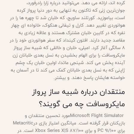
کرده اند، ارائه می دهد. می‌توانید درباره زارا رادرفورد،
جوان‌ترین زنی که تاکنون به تنهایی به دور دنیا پرواز کرده
است، بیاموزید. کورتلند ساویج، که خلبان شد تا چهره ها را در
هوانوردی تغییر دهد. کارل و تیفانی هنکوک، خانواده ای چهار
نفره که در کابین خلبان مشترک هستند و علاقه زیادی به
مقاصد جدید دارند. افتون کینداد که سفر هوانوردی خود را در
8 سالگی آغاز کرد. امیلی، خلبان و خالقی که شبیه ساز پرواز
مایکروسافت را برای الهام بخشیدن به نسل بعدی خلبانان زن
آینده پخش می کند. شینجی مائدا، اولین خلبان یک چشم
ژاپنی که به نسل بعدی خلبانان کمک می کند تا در آسمان به
خواسته هایشان پاسخ دهند. و بیشتر
.
منتقدان درباره شبیه ساز پرواز
مایکروسافت چه می گویند؟
Microsoft Flight Simulator
مورد تحسین منتقدان و
بازیکنان قرار گرفته است. میانگین امتیاز بازی در
Metacritic
برای
PC 91/100
و برای
Xbox Series X|S 87/100
است. در