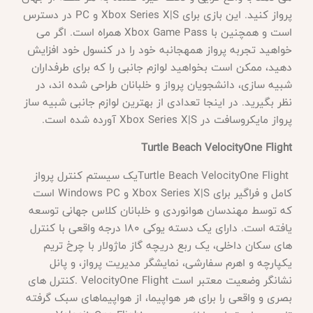
پرواز کنید. این بازی برای
Xbox Series X|S
و
PC
در دسترس
است و همچنین با
Xbox Game Pass
همراه است. اگر می
خواهید تجربه پرواز همهجانبه خود را در کنسول خود افزایش
دهید، ممکن است بخواهید لوازم جانبی را که برای طرفداران
شبیه سازی، دانشجویان پرواز و خلبانان طراحی شده اند، در
نظر بگیرید. در اینجا تعدادی از بهترین لوازم جانبی شبیه ساز
پرواز مایکروسافت در
Xbox Series X|S
آورده شده است
.
Turtle Beach VelocityOne Flight
Turtle Beach VelocityOne Flight
یک سیستم کنترل پرواز
کامل و فراگیر برای
Xbox Series X|S
و
Windows PC
است
که توسط مهندسان هوانوردی و خلبانان کلاس جهانی توسعه
یافته است. دارای یک دسته یوکی 180 درجه واقعی با کنترل
های سکان داخلی، یک ربع دریچه گاز ماژولار با چرخ تریم
یکپارچه و اهرم سفارشی، نمایشگر مدیریت پرواز، و پانل
نشانگر وضعیت معتبر است
. VelocityOne Flight
کنترل های
بصری و واقعی را برای هر هواپیما، از هواپیماهای سبک گرفته