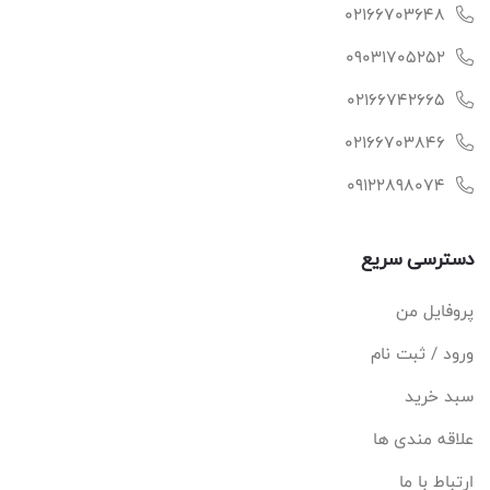
02166703648
09031705252
02166742665
02166703846
09122898074
دسترسی سریع
پروفایل من
ورود / ثبت نام
سبد خرید
علاقه مندی ها
ارتباط با ما