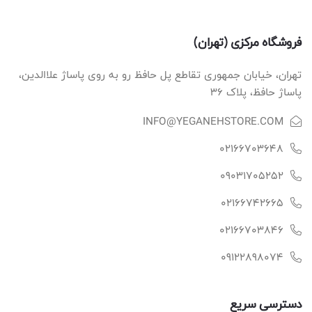
فروشگاه مرکزی (تهران)
تهران، خیابان جمهوری تقاطع پل حافظ رو به روی پاساژ علاالدین،
پاساژ حافظ، پلاک ۳۶
INFO@YEGANEHSTORE.COM
02166703648
09031705252
02166742665
02166703846
09122898074
دسترسی سریع