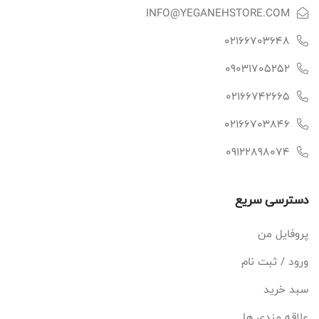
INFO@YEGANEHSTORE.COM
02166703648
09031705252
02166742665
02166703846
09122898074
دسترسی سریع
پروفایل من
ورود / ثبت نام
سبد خرید
علاقه مندی ها