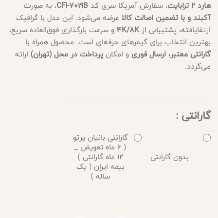
هارد 2 ترابایت
، سفارش آمریکا سری کد
CFI-7019B
، به صورت
آکبند و با تضمین اصالت کالا
عرضه می‌شود. این مدل با گرافیک
ارتقایافته، پشتیبانی از
4K/8K
و سرعت بارگذاری فوق‌العاده سریع،
بهترین انتخاب برای گیمرهای حرفه‌ای است. محصول همراه با
گارانتی معتبر، ارسال فوری
و امکان
پرداخت در محل (تهران)
ارائه
می‌گردد.
گارانتی :
گارانتی بانیان پرتو
( 6 ماه تعویض _
بدون گارانتی
12 ماه گارانتی )
بیمه ایران ( یک
ساله )