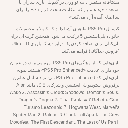
مشتاقانه منتظر ادامه نوآوری در گیم‌پلی بازی سازان با
استعداد خود هستیم که امکانات سخت‌افزار PS5 را برای
سال‌های آینده آزاد می‌کند.»
کنسول PS5 Pro ظاهری آشنا دارد که کاملاً با محصولات
خانواده پلی‌استیشن 5 ترکیب می‌شود. همچنین گزینه‌ای برای
بازیکنان برای اضافه کردن یک درایو دیسک بلوری Ultra HD
(فروش جداگانه) فراهم می‌کند.
بازی‌هایی که از ویژگی‌های PS5 Pro بهره می‌برند، در عنوان
خود دارای علامت «PS5 Pro Enhanced» هستند. نمونه
بازی‌هایی که PS5 Pro Enhanced می‌شوند شامل عناوین
پرفروش استودیو پلی‌استیشن و شرکای SIE، مانند Alan
Wake 2، Assassin’s Creed: Shadows، Demon’s Souls،
Dragon’s Dogma 2، Final Fantasy 7 Rebirth، Gran
Turismo Leazonbid 7، Hogwarts West، Marvel’s
Spider-Man 2، Ratchet & Clank: Rift Apart، The Crew
Motorfest، The First Descendant، The Last of Us Part II