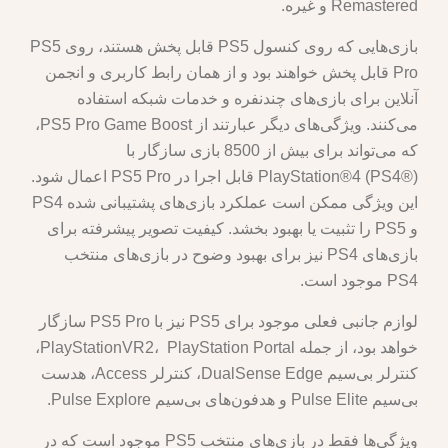
Remastered و غیره.
بازی‌هایی که روی کنسول PS5 قابل پخش هستند، روی PS5
Pro قابل پخش خواهند بود و از همان رابط کاربری و انجمن
آنلاین برای بازی‌های چندنفره و خدمات شبکه استفاده
می‌کنند. ویژگی‌های دیگر عبارتند از PS5 Pro Game Boost،
که می‌تواند برای بیش از 8500 بازی سازگار با
PlayStation®4 (PS4®) قابل اجرا در PS5 Pro اعمال شود.
این ویژگی ممکن است عملکرد بازی‌های پشتیبانی شده PS4
و PS5 را تثبیت یا بهبود بخشد. کیفیت تصویر پیشرفته برای
بازی‌های PS4 نیز برای بهبود وضوح در بازی‌های منتخب
PS4 موجود است.
لوازم جانبی فعلی موجود برای PS5 نیز با PS5 Pro سازگار
خواهد بود، از جمله PlayStationVR2، PlayStation Portal،
کنترلر بی‌سیم DualSense Edge، کنترلر Access، هدست
بی‌سیم Pulse Elite و هدفون‌های بی‌سیم Pulse Explore.
ویژگی‌ها فقط در بازی‌های منتخب PS5 موجود است که در