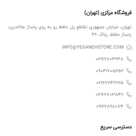
فروشگاه مرکزی (تهران)
تهران، خیابان جمهوری تقاطع پل حافظ رو به روی پاساژ علاالدین،
پاساژ حافظ، پلاک ۳۶
INFO@YEGANEHSTORE.COM
02166703648
09031705252
02166742665
02166703846
09122898074
دسترسی سریع