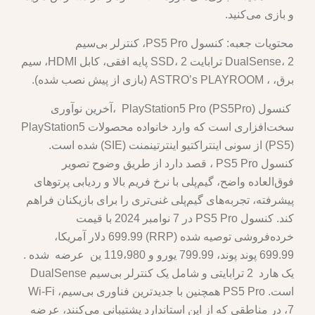
و بازی می‌کنید.
محتویات جعبه: کنسول PS5 Pro، کنترلر بی‌سیم
DualSense، 2 ترابایت SSD، 2 پایه افقی، کابل HDMI، سیم
برق، ، ASTRO’s PLAYROOM (بازی از پیش نصب شده).
کنسول PlayStation5 Pro (PS5Pro) ،آخرین نوآوری
سخت‌افزاری است که وارد خانواده محصولات PlayStation5
(PS5) از سونی اینتراکتیو اینترتینمنت (SIE) شده است.
کنسول PS5 Pro ، قصد دارد از طریق وضوح تصویر
فوق‌العاده واضح، گیم‌پلی با نرخ فریم بالا و ردیابی پرتوهای
پیشرفته، تجربه‌های گیم‌پلی غنی‌تری را برای بازیکنان فراهم
کند. کنسول PS5 Pro در 7 نوامبر 2024 با قیمت
خرده‌فروشی توصیه شده (RRP) 699.99 دلار آمریکا،
699.99 پوند پوند، 799.99 یورو و 119،980 ین عرضه شده .
یک هارد 2 ترابایتی و شامل یک کنترلر بی‌سیم DualSense
است. PS5 Pro همچنین با جدیدترین فناوری بی‌سیم، Wi-Fi
7، در مناطقی که از این استاندارد پشتیبانی می‌کنند، عرضه