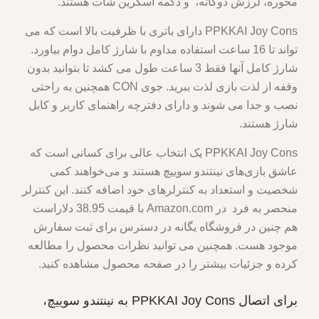
محوره، لرزش دوگانه، و دکمه اسکرین شات هستند.
PPKKAI Joy Cons دارای باتری با ظرفیت بالا است که می
تواند تا 16 ساعت استفاده مداوم با شارژ کامل دوام بیاورد.
شارژ کامل آنها فقط 3 ساعت طول می کشد تا بتوانید بدون
وقفه از لذت بازی لذت ببرید. جوی CON همچنین به راحتی
نصب و جدا می شوند و دارای دفترچه راهنمای کاربر و کابل
شارژ هستند.
PPKKAI Joy Cons یک انتخاب عالی برای کسانی است که
عاشق بازی‌های نینتندو سوییچ هستند و می‌خواهند کمی
شخصیت و استعداد به کنترلرهای خود اضافه کنند. این کنترلر
منحصر به فرد در Amazon.com با قیمت 38.95 دلاراست
هم چنین در فروشگاه یگانه در دسترس برای ثبت سفارش
موجود هست. همچنین می توانید نظرات محصول را مطالعه
کرده و جزئیات بیشتر را در صفحه محصول مشاهده کنید.
برای اتصال PPKKAI Joy Cons به نینتندو سوییچ،