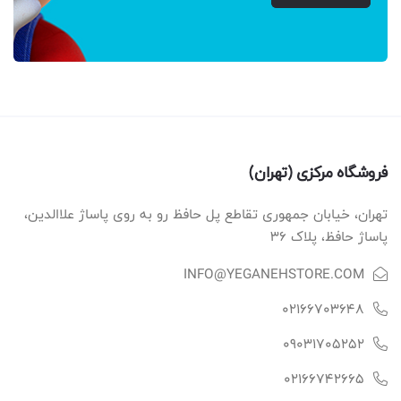
فروشگاه مرکزی (تهران)
تهران، خیابان جمهوری تقاطع پل حافظ رو به روی پاساژ علاالدین،
پاساژ حافظ، پلاک ۳۶
INFO@YEGANEHSTORE.COM
02166703648
09031705252
02166742665