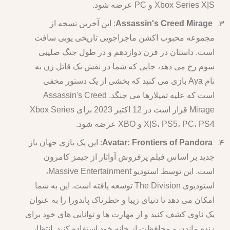
Xbox Series X|S و PC عرضه شود.
Assassin's Creed Mirage
: این آخرین نسخه از
مجموعه محبوب اکشن ماجراجویی تاریخی یوبی سافت
است. داستان در قرن دوازدهم و در طول جنگ صلیبی
سوم رخ می دهد، جایی که شما در نقش یک قاتل زن به
نام Aya بازی می کنید که بخشی از یک دستور مخفی
است که علیه تمپلارها می جنگد. Assassin's Creed
Mirage قرار است در 12 اکتبر 2023 برای Xbox Series
X|S، PS5، PC، PS4 و XBO عرضه شود.
Avatar: Frontiers of Pandora
: این یک بازی جهان باز
جدید بر اساس فیلم پرفروش آواتار از جیمز کامرون
است. این توسط استودیو Massive Entertainment،
استودیوی The Division توسعه یافته است. این به شما
امکان می دهد تا دنیای زیبا و خطرناک پاندورا را به عنوان
یک ناوی کشف کنید و از مهارت ها و توانایی های خود برای
زنده ماندن و محافظت از خانه خود استفاده کنید. انتظار