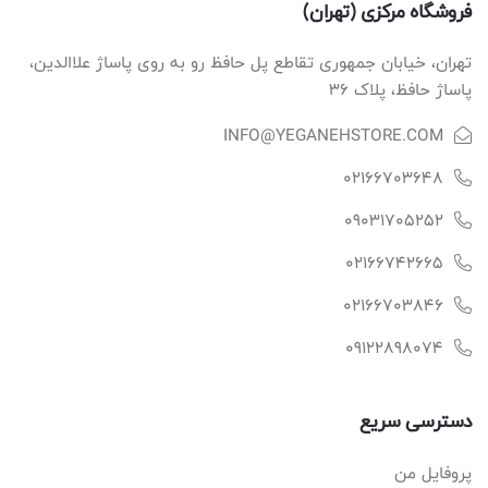
فروشگاه مرکزی (تهران)
تهران، خیابان جمهوری تقاطع پل حافظ رو به روی پاساژ علاالدین،
پاساژ حافظ، پلاک ۳۶
INFO@YEGANEHSTORE.COM
02166703648
09031705252
02166742665
02166703846
09122898074
دسترسی سریع
پروفایل من