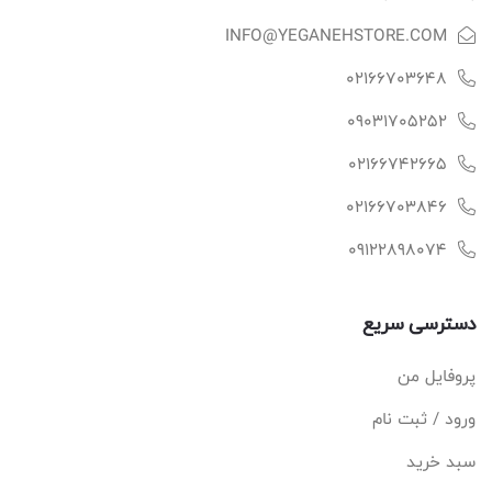
INFO@YEGANEHSTORE.COM
02166703648
09031705252
02166742665
02166703846
09122898074
دسترسی سریع
پروفایل من
ورود / ثبت نام
سبد خرید