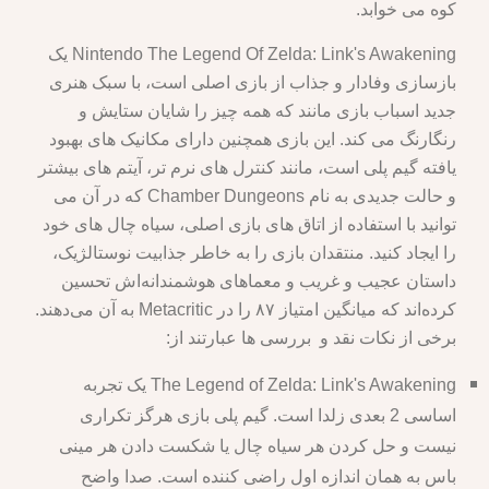
کوه می خوابد.
Nintendo The Legend Of Zelda: Link's Awakening یک
بازسازی وفادار و جذاب از بازی اصلی است، با سبک هنری
جدید اسباب بازی مانند که همه چیز را شایان ستایش و
رنگارنگ می کند. این بازی همچنین دارای مکانیک های بهبود
یافته گیم پلی است، مانند کنترل های نرم تر، آیتم های بیشتر
و حالت جدیدی به نام Chamber Dungeons که در آن می
توانید با استفاده از اتاق های بازی اصلی، سیاه چال های خود
را ایجاد کنید. منتقدان بازی را به خاطر جذابیت نوستالژیک،
داستان عجیب و غریب و معماهای هوشمندانه‌اش تحسین
کرده‌اند که میانگین امتیاز ۸۷ را در Metacritic به آن می‌دهند.
برخی از نکات نقد و بررسی ها عبارتند از:
The Legend of Zelda: Link's Awakening یک تجربه
اساسی 2 بعدی زلدا است. گیم پلی بازی هرگز تکراری
نیست و حل کردن هر سیاه چال یا شکست دادن هر مینی
باس به همان اندازه اول راضی کننده است. صدا واضح