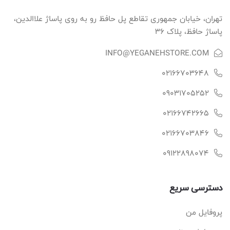
تهران، خیابان جمهوری تقاطع پل حافظ رو به روی پاساژ علاالدین،
پاساژ حافظ، پلاک ۳۶
INFO@YEGANEHSTORE.COM
02166703648
09031705252
02166742665
02166703846
09122898074
دسترسی سریع
پروفایل من