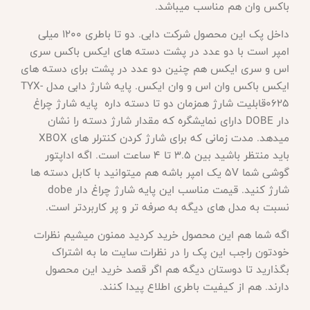
باکس وان هم مناسب میباشد.
داخل پک این محصول شرکت دابی. دو تا باطری 1200 میلی
امپر است با دو عدد در پشت دسته های ایکس باکس سری
اس و سری ایکس هم چنین دو عدد در پشت برای دسته های
ایکس باکس وان اس و وان ایکس. پایه شارژ دابی مدل
TYX-
0625قابلیت شارژ همزمان دو تا دسته داره پایه شارژ چراغ
دار DOBE دارای نمایشگره که مقدار شارژ دسته را نشان
میدهد. مدت زمانی که برای شارژ کردن کنترلر های XBOX
باید منتظر باشید بین 3.5 تا 4 ساعت است. اگه اداپتور
گوشی شما 5V یک امپر باشه هم میتوانید با کابل دسته ها
شارژ کنید. قیمت مناسب این پایه شارژ چراغ دار dobe
نسبت به مدل های دیگه به صرفه تر و پر کاربردتر است.
اگه شما هم این محصول خرید کردید ممنون میشیم نظرات
خودتون راجب این پک را در نظرات سایت ما به اشتراک
بگذارید تا دوستان دیگه هم اگر قصد خرید این محصول
دارند. هم از کیفیت باطری اطلاع پیدا کنند
.