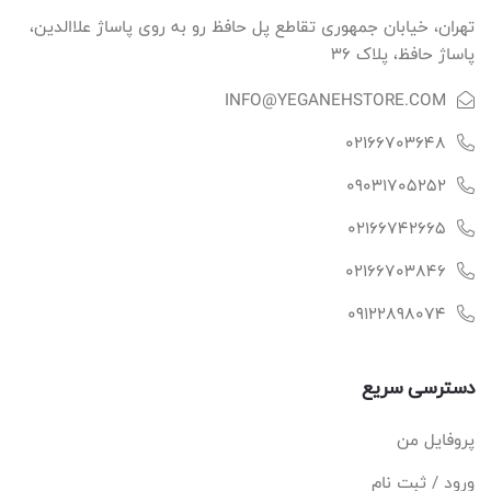
تهران، خیابان جمهوری تقاطع پل حافظ رو به روی پاساژ علاالدین،
پاساژ حافظ، پلاک ۳۶
INFO@YEGANEHSTORE.COM
02166703648
09031705252
02166742665
02166703846
09122898074
دسترسی سریع
پروفایل من
ورود / ثبت نام