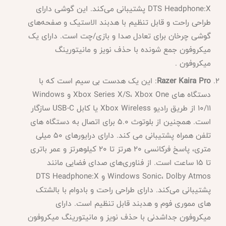
DTS Headphone:X پشتیبانی می‌کند. این گوشی دارای
طراحی راحت و قابل تنظیم با هدبند الاستیک و صفحه‌های
گوشی چرخان برای تعادل صدا و بازی/چت است. دارای یک
میکروفون جمع شونده با حذف نویز و مانیتورینگ
میکروفون .
Razer Kaira Pro
: این یک هدست بی سیم است که با
دستگاه های Xbox Series X/S، Xbox One و Windows
10/11 از طریق رادیو Xbox Wireless یا کابل USB-C سازگار
است. همچنین از بلوتوث 5.0 برای اتصال به دستگاه های
تلفن همراه پشتیبانی می کند. دارای درایورهای 50 میلی
متری، پاسخ فرکانسی 20 هرتز تا 20 کیلوهرتز و عمر باتری
تا 15 ساعت است. از فناوری‌های صدای فضایی مانند
Windows Sonic، Dolby Atmos و DTS Headphone:X
پشتیبانی می‌کند. دارای طراحی راحت و بادوام با بالشتک
های مموری فوم و هدبند قابل تنظیم است. دارای
میکروفون جداشدنی با حذف نویز و مانیتورینگ میکروفون