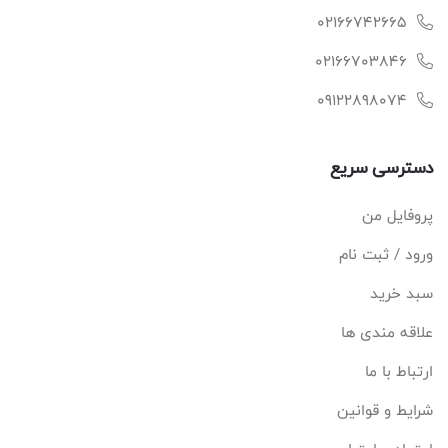
02166742665
02166703846
09122898074
دسترسی سریع
پروفایل من
ورود / ثبت نام
سبد خرید
علاقه مندی ها
ارتباط با ما
شرایط و قوانین