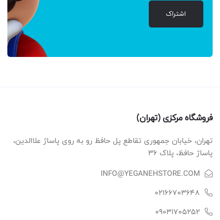
اشتراک
فروشگاه مرکزی (تهران)
تهران، خیابان جمهوری تقاطع پل حافظ رو به روی پاساژ علاالدین،
پاساژ حافظ، پلاک ۳۶
INFO@YEGANEHSTORE.COM
02166703648
09031705252