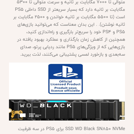
متوالی تا 7000 مگابایت بر ثانیه و سرعت متوالی تا 5300
مگابایت بر ثانیه دارد که بسیار سریعتر از SSD داخلی PS5
است (تا 5500 مگابایت بر ثانیه خواندن و 2500 مگابایت بر
ثانیه نوشتن). . این بدان معناست که می‌توانید بازی‌های
PS5 و PS4 خود را سریع‌تر بارگیری و راه‌اندازی کنید،
همچنین از کاهش زمان بارگذاری و عملکرد بهبود یافته در
بازی‌هایی که از ویژگی‌های PS5 مانند ردیابی پرتو، صدای
سه‌بعدی و بازخورد لمسی پشتیبانی می‌کنند، لذت ببرید.
SSD WD Black SN850 NVMe برای PS5 در سه ظرفیت