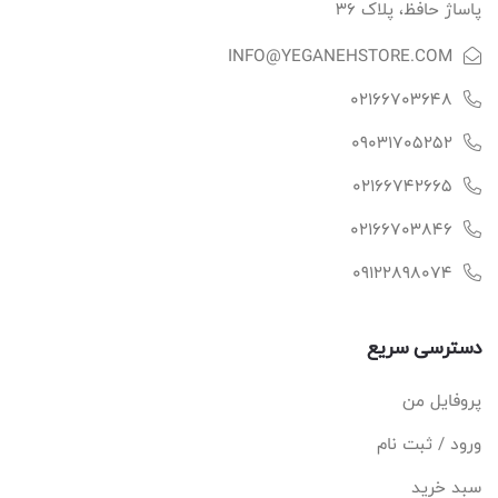
پاساژ حافظ، پلاک ۳۶
INFO@YEGANEHSTORE.COM
02166703648
09031705252
02166742665
02166703846
09122898074
دسترسی سریع
پروفایل من
ورود / ثبت نام
سبد خرید