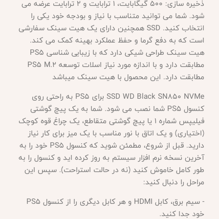
ذخیره سازی: 500 گیگابایت، 1 ترابایت و 2 ترابایت عرضه می
شود. شما می توانید متناسب با نیاز و بودجه خود یکی را
انتخاب کنید. SSD همچنین دارای یک هیت سینک سفارشی
است که به دفع گرما و حفظ عملکرد بهینه کمک می کند.
هیت سینک طراحی شیکی دارد که با زیبایی شناسی PS5
مطابقت دارد و با اندازه مورد نیاز اسلات توسعه PS5 M.2
مطابقت دارد. این محصول با هیت سینک میباشد
SSD WD Black SN850 NVMe برای PS5 به راحتی روی
کنسول PS5 شما نصب می شود. شما به یک پیچ گوشتی
فیلیپس شماره 1 یا پیچ گوشتی متقاطع، یک چراغ قوه کوچک
(اختیاری) و یک اتاق با نور مناسب با یک میز برای کار نیاز
دارید. قبل از شروع، مطمئن شوید که کنسول PS5 خود را به
آخرین نسخه نرم افزار سیستم به روز کرده اید و کنسول را به
طور کامل خاموش کنید (نه در حالت استراحت). سپس این
مراحل را دنبال کنید:
- سیم برق، کابل HDMI و هر کابل دیگری را از کنسول PS5
خود جدا کنید.