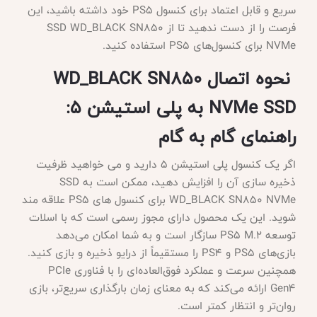
سریع و قابل اعتماد برای کنسول PS5 خود داشته باشید، این
فرصت را از دست ندهید تا از SSD WD_BLACK SN850
NVMe برای کنسول‌های PS5 استفاده کنید.
نحوه اتصال WD_BLACK SN850
NVMe SSD به پلی استیشن 5:
راهنمای گام به گام
اگر یک کنسول پلی استیشن 5 دارید و می خواهید ظرفیت
ذخیره سازی آن را افزایش دهید، ممکن است به
SSD
WD_BLACK SN850 NVMe برای کنسول های PS5 علاقه مند
شوید. این یک محصول دارای مجوز رسمی است که با اسلات
توسعه PS5 M.2 سازگار است و به شما امکان می‌دهد
بازی‌های PS5 و PS4 را مستقیماً از درایو ذخیره و بازی کنید.
همچنین سرعت و عملکرد فوق‌العاده‌ای را با فناوری PCIe
Gen4 ارائه می‌کند که به معنای زمان بارگذاری سریع‌تر، بازی
روان‌تر و انتظار کمتر است.