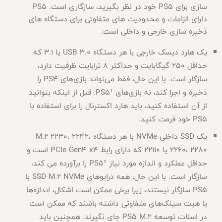
سازی برای
PS5 خود در نظر بگیرید، سازگاری است. PS5
دارای الزامات و محدودیت های متفاوتی برای دستگاه های
ذخیره سازی خارجی و داخلی است.
یک هارد دیسک خارجی با هر دستگاه
USB 3.0 یا 3.1 که
حداقل 250 گیگابایت و حداکثر 8 ترابایت ظرفیت دارد،
سازگار است. با این حال، فقط می‌تواند بازی‌های PS4 را
ذخیره و اجرا کند، نه بازی‌های PS5¹. قبل از اینکه بتوانید
از آن استفاده کنید، باید هارد اکسترنال را برای استفاده با
PS5 خود فرمت کنید.
یک
SSD داخلی NVMe با هر دستگاه M.2 2230، 2242،
2260، 2280 یا 22110 که دارای رابط PCIe Gen4 x4 است و
حداقل عملکرد و اندازه مورد نیاز PS5¹ را برآورده می کند،
سازگار است. با این حال، همه درایوهای SSD M.2 NVMe با
PS5 سازگار نیستند، زیرا برخی ممکن است اشکال، اندازه‌ها
یا هیت سینک‌های متفاوتی داشته باشند که ممکن است
در اسلات توسعه PS5 M.2 جای نگیرند. همچنین باید