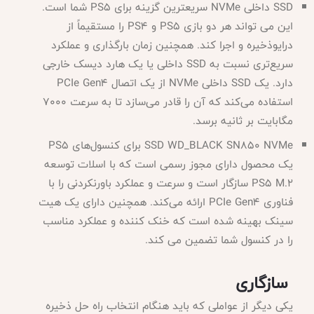
SSD داخلی NVMe سریعترین گزینه برای PS5 شما است.
این می تواند هر دو بازی PS5 و PS4 را مستقیماً از
درایوذخیره و اجرا کند. همچنین زمان بارگذاری و عملکرد
سریع‌تری نسبت به SSD داخلی یا یک هارد دیسک خارجی
دارد. یک SSD داخلی NVMe از یک اتصال PCIe Gen4
استفاده می‌کند که آن را قادر می‌سازد تا به سرعت 7000
مگابایت بر ثانیه برسد.
SSD WD_BLACK SN850 NVMe برای کنسول‌های PS5
یک محصول دارای مجوز رسمی است که با اسلات توسعه
PS5 M.2 سازگار است و سرعت و عملکرد باورنکردنی را با
فناوری PCIe Gen4 ارائه می‌کند. همچنین دارای یک هیت
سینک بهینه شده است که خنک کننده و عملکرد مناسب
را در کنسول شما تضمین می کند.
سازگاری
یکی دیگر از عواملی که باید هنگام انتخاب راه حل ذخیره