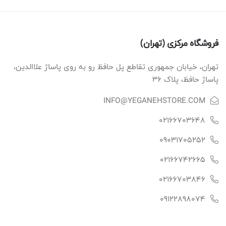
فروشگاه مرکزی (تهران)
تهران، خیابان جمهوری تقاطع پل حافظ رو به روی پاساژ علاالدین،
پاساژ حافظ، پلاک ۳۶
INFO@YEGANEHSTORE.COM
02166703648
09031705252
02166742665
02166703846
09122898074