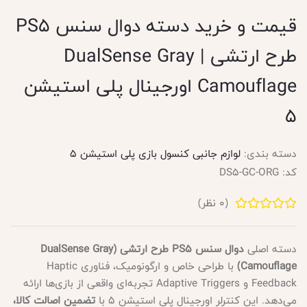
قیمت و خرید دسته دوال سنس PS5
طرح ارتشی | DualSense Gray
Camouflage اورجینال پلی استیشن
۵
دسته بندی:
لوازم جانبی کنسول بازی پلی استیشن 5
کد:
DS5-GC-ORG
(
0
نظر)
دسته اصلی
دوال سنس PS5 طرح ارتشی (DualSense Gray
Camouflage)
با طراحی خاص و ارگونومیک، فناوری Haptic
Feedback و Adaptive Triggers تجربه‌ای واقعی از بازی‌ها ارائه
می‌دهد. این کنترلر اورجینال پلی استیشن ۵ با
تضمین اصالت کالا،