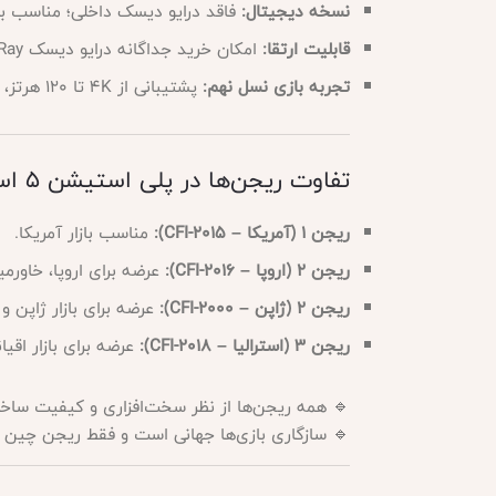
به‌صورت دیجیتال خریداری می‌کنند.
نسخه دیجیتال:
امکان خرید جداگانه درایو دیسک Ultra HD Blu-Ray برای استفاده از بازی‌ها و فیلم‌های فیزیکی.
قابلیت ارتقا:
پشتیبانی از 4K تا 120 هرتز، Ray Tracing، فناوری HDR، صدای سه‌بعدی و کنترلر DualSense با بازخورد لمسی و تریگرهای تطبیقی.
تجربه بازی نسل نهم:
تفاوت ریجن‌ها در پلی استیشن 5 اسلیم
مناسب بازار آمریکا.
ریجن 1 (آمریکا – CFI-2015):
وپا، خاورمیانه و آفریقا.
ریجن 2 (اروپا – CFI-2016):
برای بازار ژاپن و آسیا.
ریجن 2 (ژاپن – CFI-2000):
رای بازار اقیانوسیه.
ریجن 3 (استرالیا – CFI-2018):
زاری و کیفیت ساخت یکسان هستند. تنها تفاوت در
 سازگاری بازی‌ها جهانی است و فقط ریجن چین (CFI-2019) محدودیت دارد.