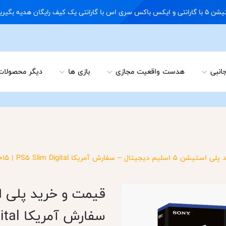
09122898 02166703648
جانبی
هدست واقعیت مجازی
بازی ها
دیگر محصولات
 آمریکا CFI-2015 | PS5 Slim Digital آکبند با هارد 1 ترابایت
سفارش