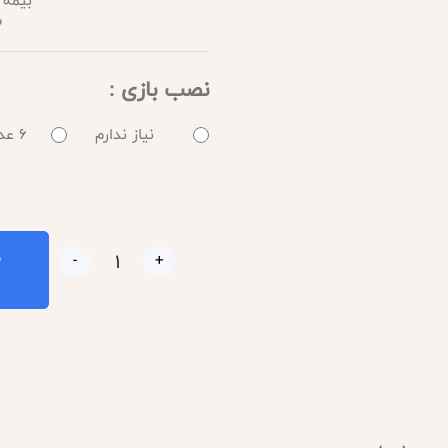
بیمه 
س
نصب بازی :
نیاز ندارم
6 عدد انتخابی
ب
-
+