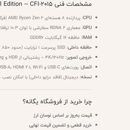
مشخصات فنی PS5 Slim Digital Edition – CFI-2015
CPU:
پردازنده 8 هسته‌ای AMD Ryzen Zen 2 (فرکانس متغیر تا 3.5GHz)
GPU:
معماری RDNA 2 سفارشی با توان 10.3 ترافلاپس
RAM:
حافظه 16 گیگابایت GDDR6
حافظه داخلی:
SSD پرسرعت 1 ترابایت (حدود 850 گیگابایت قابل استفاده)
خروجی تصویر:
4K/120Hz – پشتیبانی از HDR و Ray Tracing
اتصال:
پورت‌های USB-C و USB-A، HDMI 2.1، Wi-Fi، بلوتوث و پورت اترنت
نسخه:
دیجیتال (فاقد درایو داخلی) با امکان نصب 
چرا خرید از فروشگاه یگانه؟
قیمت به‌روز بر اساس نوسان ارز
خرید قطعی و تضمین قیمت نهایی