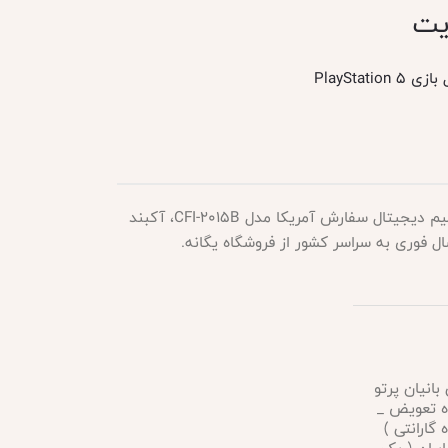
PlayStation 
قیمت و خرید پلی استیشن 5 اسلیم دیجیتال سفارش آمریکا مدل CFI-2015B، آکبند
سال فوری به سراسر کشور از فروشگاه یگانه.
 بانیان پرتو
 ماه تعویض _
اه گارانتی )