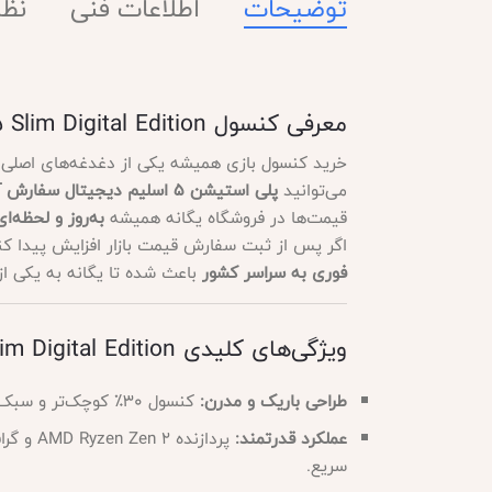
توضیحات
اطلاعات فنی
نظرا
معرفی کنسول PlayStation 5 Slim Digital Edition – سفارش آمریکا CFI-2015
خرید کنسول بازی همیشه یکی از دغدغه‌های اصلی گی
می‌توانید
پلی استیشن 5 اسلیم دیجیتال سفارش آمریکا CFI-2015
قیمت‌ها در فروشگاه یگانه همیشه
به‌روز و لحظه‌ای
اگر پس از ثبت سفارش قیمت بازار افزایش پیدا کند
فوری به سراسر کشور
باعث شده تا یگانه به یکی از 
ویژگی‌های کلیدی PS5 Slim Digital Edition
طراحی باریک و مدرن:
کنسول 30٪ کوچک‌تر و سبک‌تر از نسخه فت، با ظاهری براق و ترکیب رنگ سفید و مشکی همراه با نورپردازی LED آبی.
عملکرد قدرتمند:
پردازنده AMD Ryzen Zen 2 و گرافیک RDNA 2 با قدرت 10.3 ترافلاپس، رم 16 گیگابایت GDDR6 و
سریع.