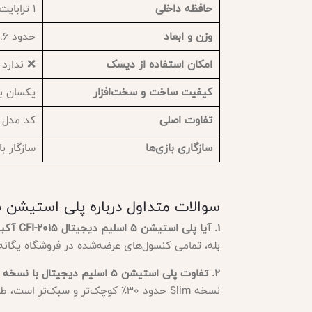
حافظه داخلی
1 ترابایت SSD
وزن و ابعاد
حدود 2.6 کیلوگرم – کوچک و باریک
امکان استفاده از دیسک
❌ ندارد 
کیفیت ساخت و سخت‌افزار
یکسان با
تفاوت اصلی
کد مدل و
سازگاری بازی‌ها
سازگار ب
سوالات متداول درباره پلی استیشن 5 اسلیم دیجیتال – سفارش آمریکا CFI-2015
1. آیا پلی استیشن 5 اسلیم دیجیتال CFI-2015 آکبند است؟
بله، تمامی کنسول‌های عرضه‌شده در فروشگاه یگانه ک
2. تفاوت پلی استیشن 5 اسلیم دیجیتال با نسخه فت دیجیتال چیست؟
نسخه Slim حدود 30٪ کوچک‌تر و سبک‌تر است، طراحی مدرن‌تری دارد و با