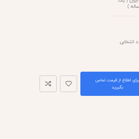
ایران ( یک
اله )
رای اطلاع از قیمت تماس
بگیرید