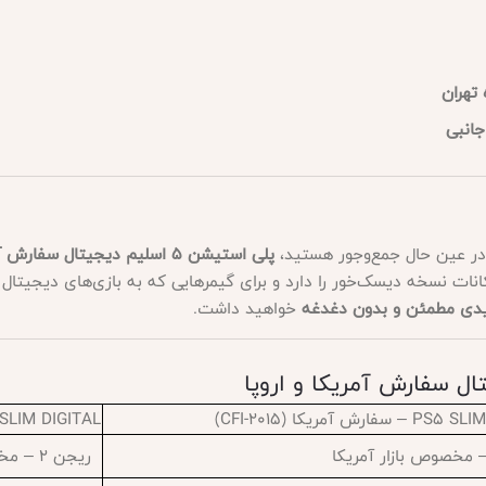
تهران
 در عین حال جمع‌وجور هستید،
پلی استیشن 5 اسلیم دیجیتال سفارش آمریکا – CFI-2015
افظه 1 ترابایتی، تمامی امکانات نسخه دیسک‌خور را دارد و برای گیمرهایی که به بازی‌های
یدی مطمئن و بدون دغدغه
خواهید داشت.
فارش آمریکا (CFI-2015)
PS5 SLIM DIGITAL – سفارش اروپا 
ریجن 2 – مخصوص اروپا، خاورمیانه و آفریقا