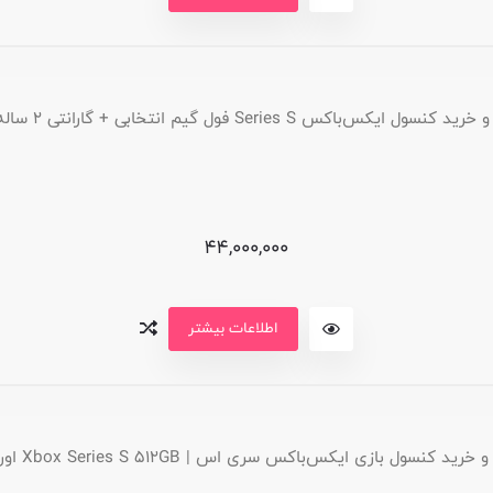
سول ایکس‌باکس Series S فول گیم انتخابی + گارانتی ۲ ساله سریر
44,000,000
اطلاعات بیشتر
ید کنسول بازی ایکس‌باکس سری اس | Xbox Series S 512GB اورجینال