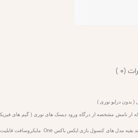
ت (0 )
بدون درایو نوری )
Xbo مدل All-Digital همانطور که ار نامش مشخصه ار درگاه ورود دیسک های نوری ( گیم 
این نکته هم باید بدونید که وان اس ال دیجیتال مان