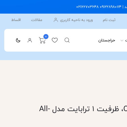
ثبت نام
ورود به ناحیه کاربری
مقالات
اقساط
0
حراجستان
ایکس باکس One S، ظرفیت 1 ترابایت مدل All-