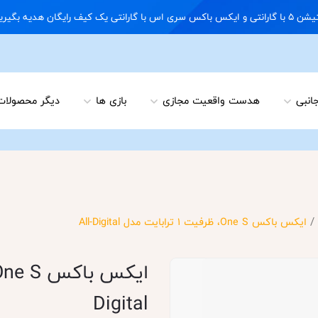
09122898 02166703648
جانبی
هدست واقعیت مجازی
بازی ها
دیگر محصولات
/
ایکس باکس One S، ظرفیت 1 ترابایت مدل All-Digital
Digital