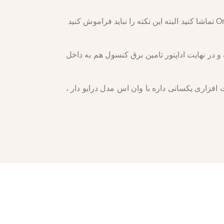
البته این امکان وجود داره که بتوان محتوای دیجیتال مانند فیلم،موسیقی، و سریال تلویزیونی را نیز از طریق کنسول One S تماشا کنید البته این نکته را نباید فراموش کنید
و فضای کمتری اشغال میکنه و در نهایت اداپتور تامین برق کنسول هم به داخل
فزاری یکسانی داره با وان اس مدل درایو دار ،