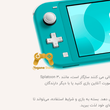
Nintendo Switch Lite - Turquoise با تمام بازی های فیزیکی و دیجیتالی Nintendo Switch که از حالت Handheld پشتیبانی می کنند سازگار است، مانند Splatoon 3،
نین می‌توانید با دوستانتان به صورت آنلاین بازی کنید یا با دیگر دارندگان
اضح و رنگارنگی را نمایش می دهد. بسته به بازی و شرایط استفاده، می‌تواند تا