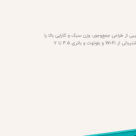
ای این خانواده است که ترکیبی از طراحی جمع‌وجور، وزن سبک و کارایی بالا را
ارائه می‌دهد. این مدل با صفحه‌نمایش ۵.۵ اینچی HD، حافظه داخلی ۶۴ گیگابایت (قابل ارتقا با microSD تا ۲ ترابایت)، پشتیبانی از Wi-Fi و بلوتوث و باتری ۴.۵ تا ۷