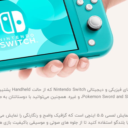
Pokemon Sword and Shield، The Legend of Zelda: Breath of the Wild، و غیره. همچ
Nintendo Switch Lite - Turquoise دارای صفحه نمایش لمسی 5.5 اینچی است که گرافیک و