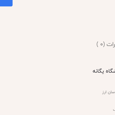
ت (0 )
گاه یگانه
ان ارز