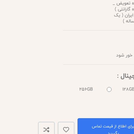
 ماه تعویض _
اه گارانتی )
ایران ( یک
اله )
خور شود
256GB
128G
رای اطلاع از قیمت تماس
بگیرید