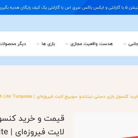
09122898 02166703648
جانبی
هدست واقعیت مجازی
بازی ها
دیگر محصولات
سول بازی دستی نینتندو سوییچ لایت فیروزه‌ای | Nintendo Switch Lite Turquoise آکبند
قیمت و خرید کنسو
لایت