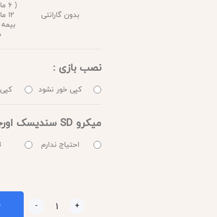
( 6
بدون گارانتی
12 م
بیمه 
س
نصب بازی :
کپی خور نشود
کپی 
میکرو SD سندیسک اورجینال :
احتیاج ندارم
B
ب
-
+