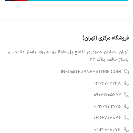
فروشگاه مرکزی (تهران)
تهران، خیابان جمهوری تقاطع پل حافظ رو به روی پاساژ علاالدین،
پاساژ حافظ، پلاک ۳۶
INFO@YEGANEHSTORE.COM
02166703648
09031705252
02166742665
02166703846
09122898074