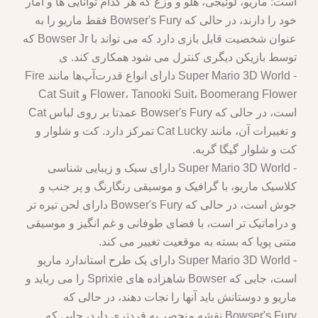
است: ماریو، لوئیجی، هلو و وزغ که هر کدام توانایی ها و آمار
خود را دارند، در حالی که Bowser's Fury فقط ماریو را به
عنوان شخصیت قابل بازی دارد که می تواند با Bowser Jr که
توسط بازیکن دیگری کنترل می شود همکاری کند. ی
- Super Mario 3D World دارای انواع قدرت‌آپ‌ها مانند Fire
Flower، Tanooki Suit، Boomerang Flower و Cat Suit
است، در حالی که Bowser's Fury عمدتا بر روی لباس Cat
و تغییرات آن، مانند Cat Lucky تمرکز دارد. کت و شلوار و
کت و شلوار گیگا گربه.
- Super Mario 3D World دارای سبک و زیبایی شناسی
کلاسیک ماریو، با گرافیک و موسیقی رنگارنگ و پر جنب و
جوش است، در حالی که Bowser's Fury دارای لحن تیره تر
و دراماتیک تر است، با فضای طوفانی و غم انگیز و موسیقی
متنی پویا که بسته به موقعیت تغییر می کند.
- Super Mario 3D World دارای یک طرح استاندارد ماریو
است، جایی که Bowser شاهزاده های Sprixie را می رباید و
ماریو و دوستانش باید آنها را نجات دهند، در حالی که
Bowser's Fury نقشه منحصر به فردتری دارد، جایی که