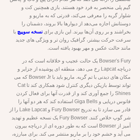
گیم پلی منحصر به فرد خود هستند. بازی همچنین کت و
شلوار گربه را معرفی می‌کند، قدرتی که به ماریو و
دوستانش اجازه می‌دهد از دیوارها بالا بروند، دشمنان را
بخراشند و بر روی آن‌ها بپرند. این بازی برای
نسخه سوییچ
با
سرعت حرکت بیشتر، گرافیک روان تر و ویژگی های جدید
مانند حالت عکس و مهر بهبود یافته است.
Bowser's Fury یک حالت عجیب و خلاقانه است که در
دریاچه Lapcat رخ می دهد، منطقه ای پوشیده از جزایر و
مکان های دیدنی با تم گربه. ماریو باید با Bowser Jr که می
تواند توسط بازیکن دیگری کنترل شود همکاری کند تا Cat
Shines را جمع آوری کند و از قدرت آنها برای فعال کردن
فانوس دریایی و Giga Bells استفاده کند که هر دو آنها را
قادر می سازد تا به تدریج Fury Bowser و Lake Lapcat را از
شر گوپ خلاص کنند. Fury Bowser یک نسخه عظیم و تهدید
آمیز از Bowser است که به طور دوره ای از دریاچه بیرون
می آید و خشم خود را بر ماریو منتشر می کند. برای مبارزه،