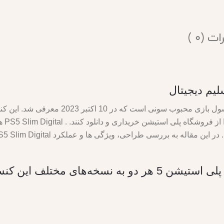
ت (0 )
پلی استیشن 5 اسلیم دیجیتال نسخه جدیدی از ک
مدل‌های CFI-2000A و CFI-2016A پلی استیشن 5 هر دو به ن