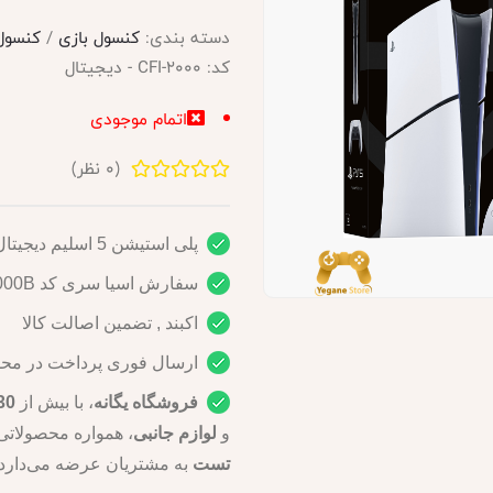
دسته بندی:
کنسول بازی
/
کنسول بازی 5
کد:
CFI-2000 - دیجیتال
اتمام موجودی
(
0
نظر)
پلی استیشن 5 اسلیم دیجیتال
سفارش اسیا سری کد CFI-2000B
اکبند , تضمین اصالت کالا
ارسال فوری پرداخت در محل 
فروشگاه یگانه
، با بیش از
30 سال ساب
و
لوازم جانبی
، همواره محصولاتی ب
تست
به مشتریان عرضه می‌دارد.