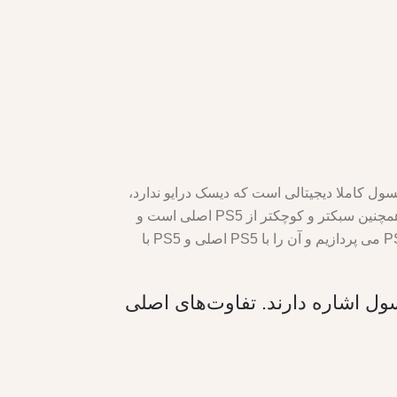
نسول بازی محبوب سونی است که در 10 اکتبر 2023 معرفی شد. این کنسول کاملا دیجیتالی است که دیسک درایو ندارد،
به این معنی که بازیکنان فقط می توانند بازی ها را از فروشگاه پلی استیشن خریداری و دانلود کنند. . PS5 Slim Digital همچنین سبکتر و کوچکتر از PS5 اصلی است و
ظرفیت ذخیره سازی SSD بزرگتر 1 ترابایتی دارد. در این مقاله به بررسی طراحی، ویژگی ها و عملکرد PS5 Slim Digital می پردازیم و آن را با PS5 اصلی و PS5 با
سخه‌های مختلف این کنسول اشاره دارند. تفاوت‌های اصلی