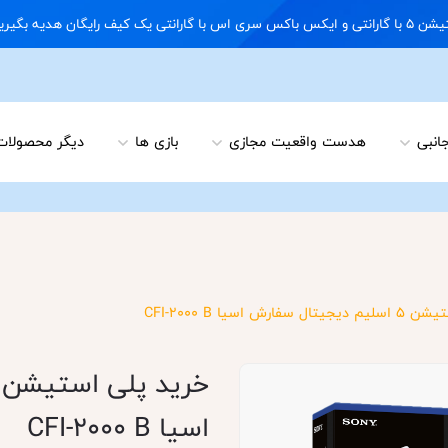
09122898 02166703648
جانبی
هدست واقعیت مجازی
بازی ها
دیگر محصولات
ارش اسیا CFI-2000 B
اسیا CFI-2000 B