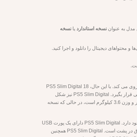
نسخه استاندارد
یا
نسخه
 و محتواهای دیجیتال را دانلود و اجرا کنید.
ت.
PS5 Slim Digital دارای طراحی شیک و آینده نگر است که از همان طرح رنگی دو رنگ سفید و سیاه مانند PS5 اصلی پیروی می کند. با این حال، PS5 Slim Digital 18
درصد سبک‌تر و 24 درصد کوچک‌تر از نسخه اصلی PS5 Digital است که باعث می‌شود به راحتی در هر مجموعه سرگرمی قرار بگیرد. PS5 Slim Digital نیز شکل
متقارن تری دارد، زیرا برآمدگی درایو دیسک در سمت راست را ندارد. ابعاد PS5 Slim Digital 30.5 x 8.5 x 26 سانتی متر و وزن 3.6 کیلوگرم است، در حالی که نسخه
PS5 Slim Digital دارای پورت ها و دکمه های مشابه با PS5 اصلی است، به جز دکمه خروج که فقط در نسخه دیسک وجود دارد. PS5 Slim Digital دارای یک پورت USB
Type-C و یک پورت USB Type-A در جلو و دو درگاه USB Type-A، یک پورت HDMI 2.1، یک پورت اترنت و یک پورت برق در پشت است. PS5 Slim Digital همچنین