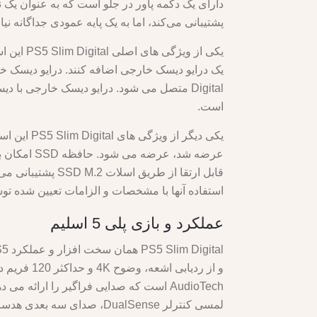
پشتیبانی می‌کند، اما به یک پایه عمودی جداگانه نیاز دارد که 25 پوند / 30 یورو / 30 دلار
است.
استفاده آنها با مشخصات و الزامات تعیین شده توسط Sony مطابقت 
عملکرد و بازی پلی 5 اسلیم
لمسی کنترلر DualSense، صدای سه بعدی هدست بی‌سیم Pulse 3D، و سازگاری PlayStation VR.