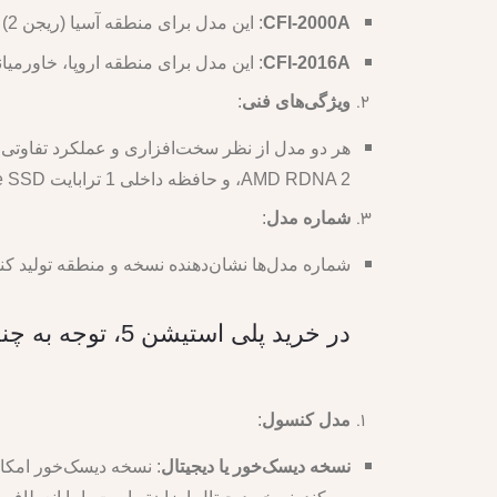
CFI-2000A
: این مدل برای منطقه آسیا (ریجن 2) تولید شده است.
CFI-2016A
: این مدل برای منطقه اروپا، خاورمیانه و آفریقا (
ویژگی‌های فنی
:
AMD RDNA 2، و حافظه داخلی 1 ترابایت NVMe SSD.
شماره مدل
:
شماره مدل‌ها نشان‌دهنده نسخه و منطقه تولید کنسول است. به عنوان مثال، عدد 16 در 016A
در خرید پلی استیشن 5، توجه به چند نکته مهم می‌تواند به شما کمک کند تا بهترین تصمیم را بگیرید:
مدل کنسول
:
نسخه دیسک‌خور یا دیجیتال
: نسخه دیسک‌خور امکان