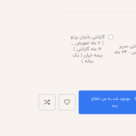
گارانتی بانیان پرتو
( 6 ماه تعویض _
نتی سریر
12 ماه گارانتی )
24 ماه
بیمه ایران ( یک
ساله )
موجود شد به من اطلاع
بده