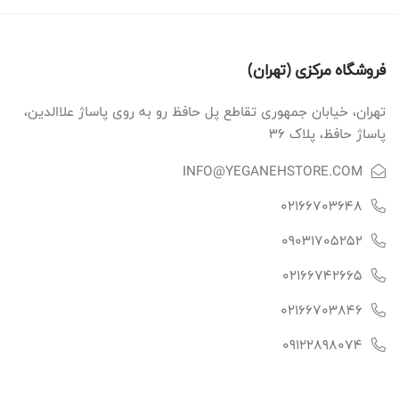
فروشگاه مرکزی (تهران)
تهران، خیابان جمهوری تقاطع پل حافظ رو به روی پاساژ علاالدین،
پاساژ حافظ، پلاک ۳۶
INFO@YEGANEHSTORE.COM
02166703648
09031705252
02166742665
02166703846
09122898074